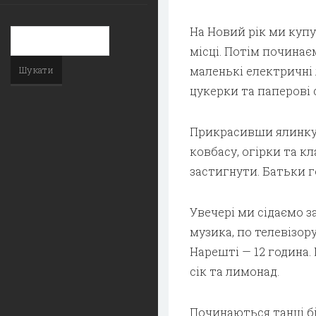
На Новий рік ми купу
місці. Потім починає
маленькі електричні 
цукерки та паперові 
Прикрасивши ялинку,
ковбасу, огірки та к
застигнути. Батьки г
Увечері ми сідаємо з
музика, по телевізор
Нарешті — 12 година
сік та лимонад.
Починаються танці бі