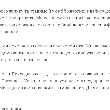
ємо ялинку та ставимо її у своїй квартирі в найкращ
мо її прикрашати. Ми розвішуємо на ній іграшки, свіч
лампочки різних кольорів, срібний дощ з металевої ф
сніжинки.
 ми починаємо готувати святковий стіл. Ми нарізаєм
ладемо на тарілки, вносимо холодець, який уже встиг 
отують салат та печене.
а стіл. Приходять гості, дітям приносять подарунки, г
у Президент України виголошує святкові поздоровлен
. Ми відкриваємо пляшки із шампанським. Дітям нал
ля ялинки.