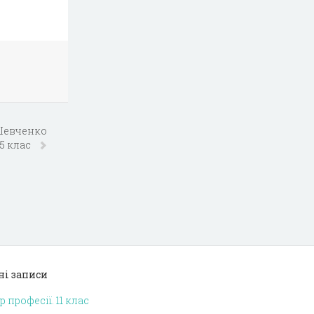
 Шевченко
 5 клас
ні записи
р професії. 11 клас