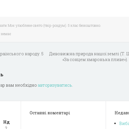
чати Моє улюблене свято (твір-роздум). 5 клас безкоштовно.
 немає
країнського народу. 5
Дивовижна природа нашої землі (Т.
«За сонцем хмаронька пливе»).
дь
ар вам необхідно
авторизуватись
.
Останні коментарі
Недав
Нд
Вибі
2