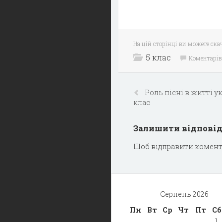
На цій сторінці ви можете ска
5 клас
Коментарів
Роль пісні в житті у
клас
Залишити відпові
Щоб відправити комент
Серпень 2026
Пн
Вт
Ср
Чт
Пт
Сб
1