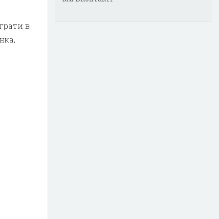
грати в
нка,