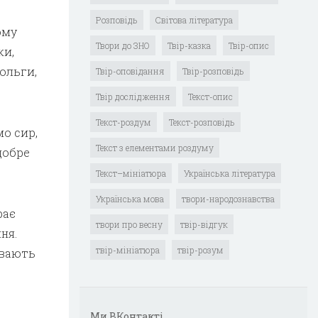
Розповідь
Світова література
ому
Твори до ЗНО
Твір-казка
Твір-опис
ки,
ольги,
Твір-оповідання
Твір-розповідь
Твір дослідження
Текст-опис
Текст-роздум
Текст-розповідь
о сир,
Текст з елементами роздуму
добре
Текст–мініатюра
Українська література
Українська мова
твори-народознавства
рає
твори про весну
твір-відгук
ня.
твір-мініатюра
твір-розум
ивають
Ми ВКонтакті