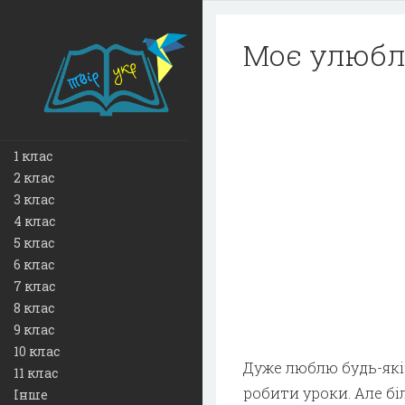
Моє улюбле
1 клас
2 клас
3 клас
4 клас
5 клас
6 клас
7 клас
8 клас
9 клас
10 клас
Дуже люблю будь-які 
11 клас
робити уроки. Але бі
Інше