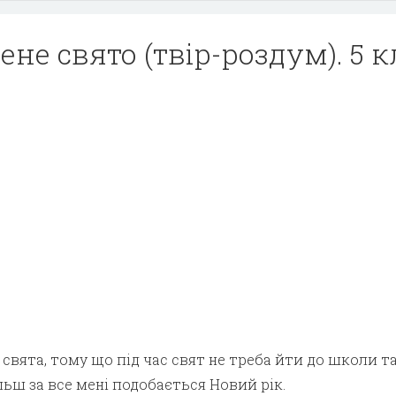
не свято (твір-роздум). 5 к
свята, тому що під час свят не треба йти до школи т
льш за все мені подобається Новий рік.