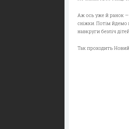
Аж ось уже й ранок —
сніжки. Потім йдемо 
навкруги безліч дітей
Так проходить Новий 