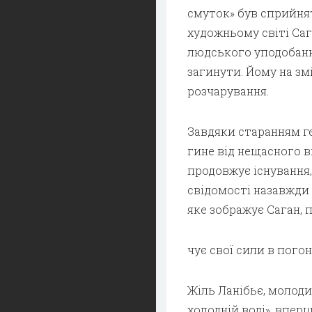
смуток» був сприйнят
художньому світі Са
людського уподобанн
загинути. Йому на зм
розчарування.
Завдяки старанням гер
гине від нещасного в
продовжує існування, 
свідомості назавжди
яке зображує Саган, 
чує свої сили в пого
Жіль Ланібьє, молоди
холодній воді», впер