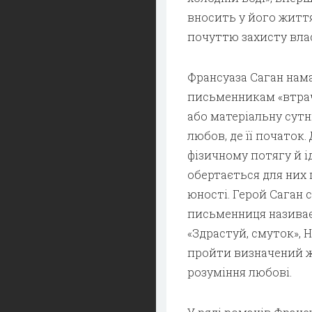
вносить у його життя
почуттю захисту влас
Франсуаза Саган нам
письменникам «втраче
або матеріальну сутн
любов, де її початок
фізичному потягу й і
обертається для них 
юності. Герой Саган 
письменниця називає
«Здрастуй, смуток», Н
пройти визначений ж
розуміння любові.