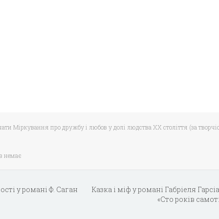
чати Міркування про дружбу і любов у долі людства XX століття (за творчі
в немає
сті у романі Ф. Саган
Казка і міф у романі Габріеля Гарс
«Сто років самот