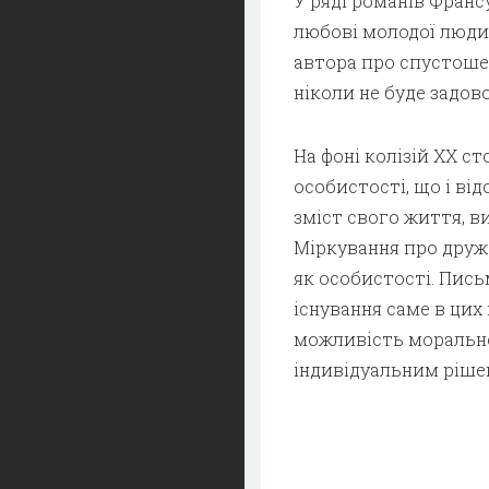
У ряді романів Франс
любові молодої людин
автора про спустошен
ніколи не буде задов
На фоні колізій XX с
особистості, що і ві
зміст свого життя, в
Міркування про друж
як особистості. Пис
існування саме в цих
можливість моральної
індивідуальним ріше