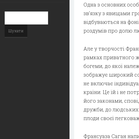
Одна з основних особ
зв’язку з явищами г
відбуваються на фоні 
роздумів про долю лю
Але у творчості Фран
рамках приватного ж
богеми, до якої належ
зображує широкий соц
не включає індивіду
країни. Це їй і не по
його законами, спові
дружби, до людських
плоди своєї легковаж
Франсуаза Саган напи