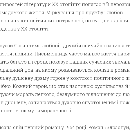
ливостей літератури XX століття полягає в її нероз
ромадського життя. Міркування про дружбу і любов
соціально-політичних потрясінь і, по суті, невіддільні
дства у XX столітті.
суази Саган тема любові і дружби звичайно залишаєт
иття людини. Письменниця часто малює життя пари
ать багато її героїв, показує падіння сучасних звичаї
іальний фон, на якому розвиваються колізії її роман
альну душевну драму героїв у контекст політичного 
трібно. Кожний герой, що стає частиною суспільства й 
дуючи мораль легкого, бездумного відношення до люб
 відношень, залишається духовно спустошеним і по
ності, егоїзму і аморальності.
сала свій перший роман у 1954 році. Роман «Здрастуй,