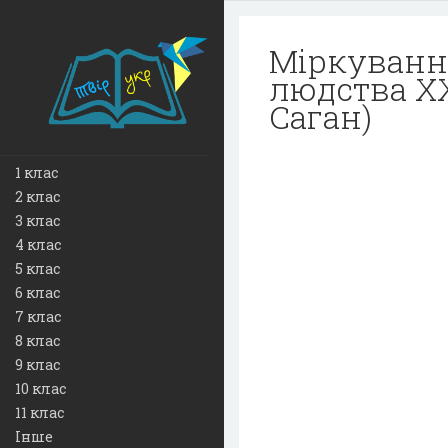
Міркування
людства XX
Саган)
1 клас
2 клас
3 клас
4 клас
5 клас
6 клас
7 клас
8 клас
9 клас
10 клас
11 клас
Інше