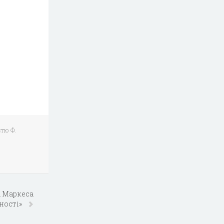
стю Ф.
іа Маркеса
ності»