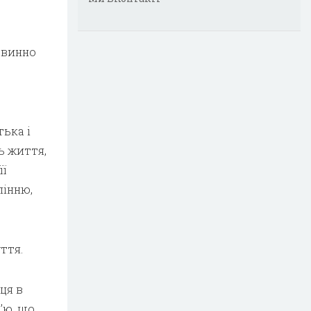
овинно
тька і
ь життя,
її
лінню,
ття.
ця в
’ю, що