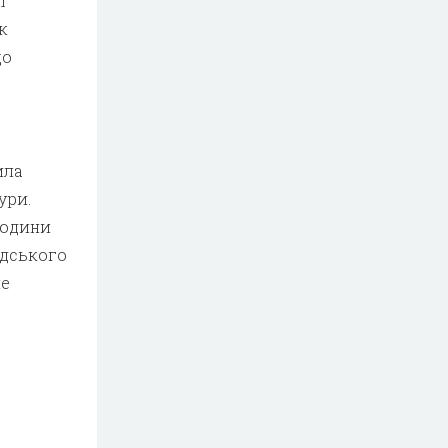
ї
к
що
ила
ури.
людини
юдського
ле
ї