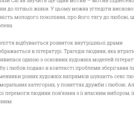
уази Саган звучить ще один мотив — мотив піднесено
и до літньої жінки. У цьому можна угледіти висново
ість молодого покоління, про його тягу до любові, 
олена.
толіття відбувається розвиток внутрішньої драми
дображається в літературі. Трагедія людини, яка втрат
иявилася однією з основних художніх моделей літерат
бу і любов подано в контексті проблеми зберігання 
ьменники різних художніх напрямків шукають сенс л
 моральних категоріях, у поняттях дружби і любові. А
 перемоги людини пов’язана з її власним вибором, ї
нням.