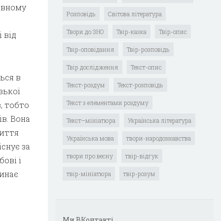
ривному
Розповідь
Світова література
Твори до ЗНО
Твір-казка
Твір-опис
 від
Твір-оповідання
Твір-розповідь
Твір дослідження
Текст-опис
ься в
Текст-роздум
Текст-розповідь
зької
Текст з елементами роздуму
в, тобто
ів. Вона
Текст–мініатюра
Українська література
життя
Українська мова
твори-народознавства
існує за
твори про весну
твір-відгук
ові і
жинає
твір-мініатюра
твір-розум
Ми ВКонтакті