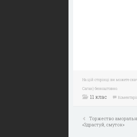
На цій сторінці ви можете ска
Саган) безкоштовно.
11 клас
Коментарі
Торжество аморально
«Здрастуй, смуток»