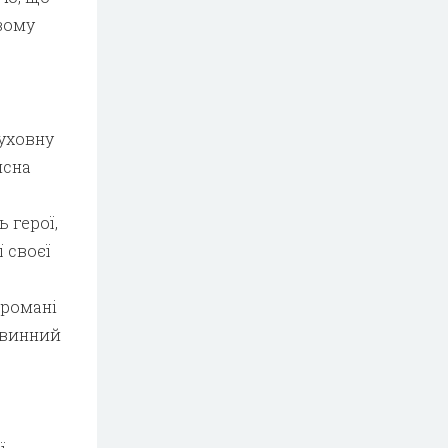
вому
духовну
йсна
 герої,
 своєї
 романі
повинний