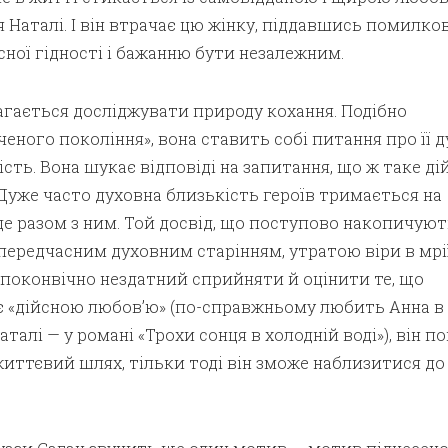
 Наталі. І він втрачає цю жінку, піддавшись помилко
ної гідності і бажанню бути незалежним.
агається досліджувати природу кохання. Подібно
ного покоління», вона ставить собі питання про її 
ість. Вона шукає відповіді на запитання, що ж таке ді
. Дуже часто духовна близькість героїв тримається на
де разом з ним. Той досвід, що поступово накопичують
передчасним духовним старінням, утратою віри в мрії
споконвічно нездатний сприйняти й оцінити те, що
 «дійсною любов’ю» (по-справжньому любить Анна в
аталі — у романі «Трохи сонця в холодній воді»), він 
иттєвий шлях, тільки тоді він зможе наблизитися до