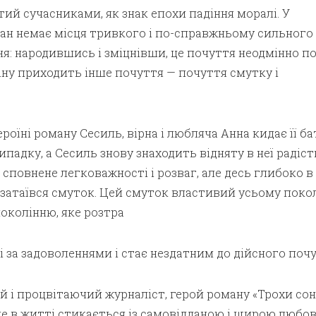
ий сучасниками, як знак епохи падіння моралі. У
ган немає місця тривкого і по-справжньому сильного
я: народившись і зміцнівши, це почуття неодмінно п
іну приходить інше почуття — почуття смутку і
оїні роману Сесиль, вірна і любляча Анна кидає її ба
ипадку, а Сесиль знову знаходить відняту в неї радіст
сповнене легковажності і розваг, але десь глибоко в 
 затаївся смуток. Цей смуток властивий усьому поко
поколінню, яке розтра
ні за задоволеннями і стає нездатним до дійсного почу
й і процвітаючий журналіст, герой роману «Трохи сон
ше в житті стикається із самовідданою і щирою любов