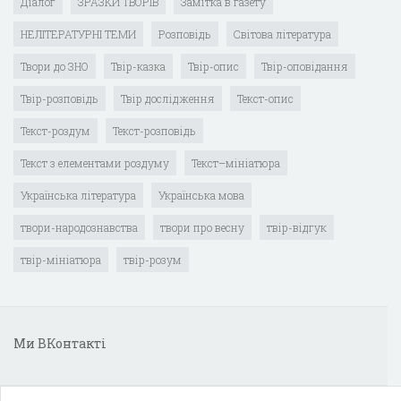
Діалог
ЗРАЗКИ ТВОРІВ
Замітка в газету
НЕЛІТЕРАТУРНІ ТЕМИ
Розповідь
Світова література
Твори до ЗНО
Твір-казка
Твір-опис
Твір-оповідання
Твір-розповідь
Твір дослідження
Текст-опис
Текст-роздум
Текст-розповідь
Текст з елементами роздуму
Текст–мініатюра
Українська література
Українська мова
твори-народознавства
твори про весну
твір-відгук
твір-мініатюра
твір-розум
Ми ВКонтакті