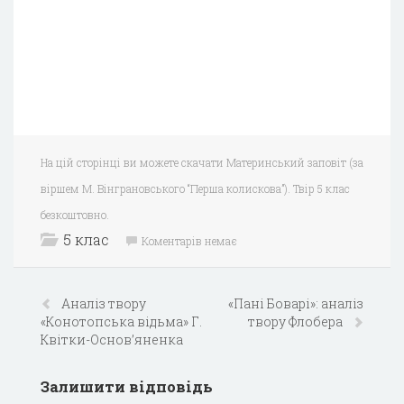
На цій сторінці ви можете скачати Материнський заповіт (за
віршем М. Вінграновського “Перша колискова”). Твір 5 клас
безкоштовно.
5 клас
Коментарів немає
Аналіз твору
«Пані Боварі»: аналіз
«Конотопська відьма» Г.
твору Флобера
Квітки-Основ’яненка
Залишити відповідь