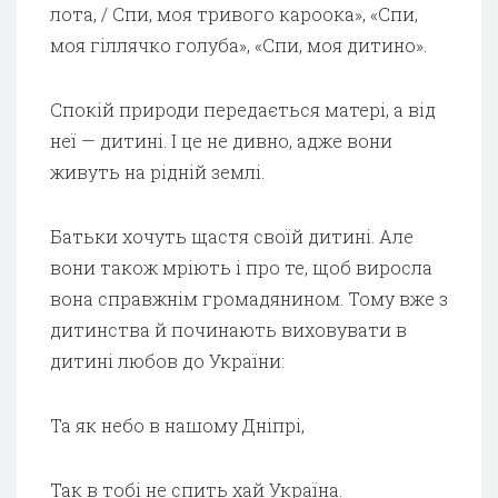
лота, / Спи, моя тривого кароока», «Спи,
моя гіллячко голуба», «Спи, моя дитино».
Спокій природи передається матері, а від
неї — дитині. І це не дивно, адже вони
живуть на рідній землі.
Батьки хочуть щастя своїй дитині. Але
вони також мріють і про те, щоб вирос­ла
вона справжнім громадянином. Тому вже з
дитинства й починають виховувати в
дитині любов до України:
Та як небо в нашому Дніпрі,
Так в тобі не спить хай Україна.