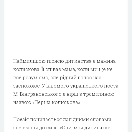
Наймилішою піснею дитинства є мамина
колискова. Її співає мама, коли ми ще не
все розуміємо, але рідний голос нас
заспокоює. У відомого українського поета
М. Вінграновського є вірш з тремтливою
назвою «Перша колискова».
Поезія починається лагідними словами
звертання до сина: «Спи, моя дитина зо­