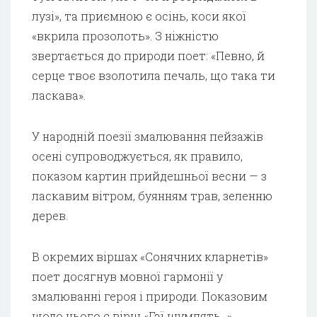
лузі», та приємною є осінь, коси якої
«вкрила прозолоть». З ніжністю
звертається до природи поет: «Певно, й
серце твоє взолотила печаль, що така ти
ласкава».
У народній поезії змалювання пейзажів
осені супроводжується, як правило,
показом картин прийдешньої весни — з
ласкавим вітром, буянням трав, зеленню
дерев.
В окремих віршах «Сонячних кларнетів»
поет досягнув мовної гармонії у
змалюванні героя і природи. Показовим
щодо цього є вірш «Гаї шумлять…».