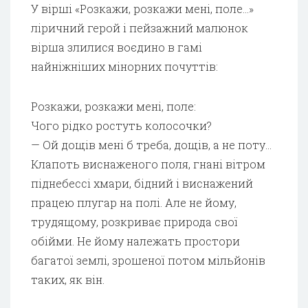
У вірші «Розкажи, розкажи мені, поле…»
ліричний герой і пейзажний малюнок
вірша злилися воєдино в гамі
найніжніших мінорних почуттів:
Розкажи, розкажи мені, поле:
Чого рідко ростуть колосочки?
— Ой дощів мені б треба, дощів, а не поту…
Клапоть виснаженого поля, гнані вітром
піднебессі хмари, бідний і виснажений
працею плугар на полі. Але не йому,
трудящому, розкриває природа свої
обійми. Не йому належать простори
багатої землі, зрошеної потом мільйонів
таких, як він.