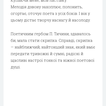
Купаючи мене, мов ластівку.
Мелодія дзвону захоплює, полонить,
огортає, оточує поета з усіх боків. І він у
цьому дістає творчу наснагу й насолоду.
Поетичним гербом П. Тичини, здавалось
би, мала стати скрипка. Справді, скрипка
— найближчий, найтонший знак, який вміє
передати тривожні й сумні, радісні й
щасливі настрої тонкої та ніжної поетової
душі.