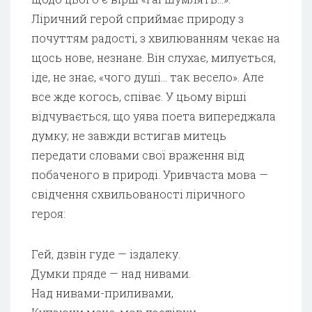
Ліричний герой сприймає природу з
почуттям радості, з хвилюванням чекає на
щось нове, незнане. Він слухає, милується,
іде, не знає, «чого душі… так весело». Але
все жде когось, співає. У цьому вірші
відчувається, що уява поета випереджала
думку; не завжди встигав митець
передати словами свої враження від
побаченого в природі. Уривчаста мова —
свідчення схвильованості ліричного
героя:
Гей, дзвін гуде — іздалеку.
Думки пряде — над нивами.
Над нивами-приливами,