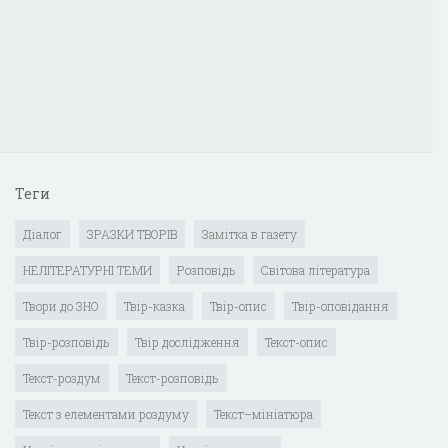
Теги
Діалог
ЗРАЗКИ ТВОРІВ
Замітка в газету
НЕЛІТЕРАТУРНІ ТЕМИ
Розповідь
Світова література
Твори до ЗНО
Твір-казка
Твір-опис
Твір-оповідання
Твір-розповідь
Твір дослідження
Текст-опис
Текст-роздум
Текст-розповідь
Текст з елементами роздуму
Текст–мініатюра