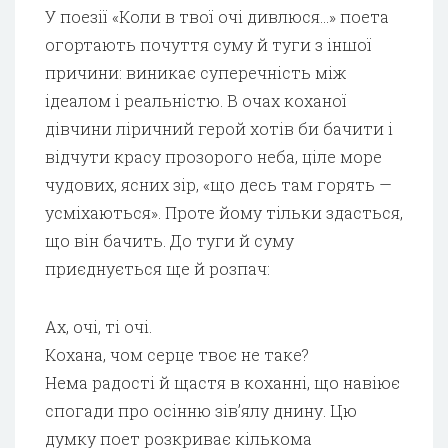
У поезії «Коли в твої очі дивлюся…» поета
огортають почуття суму й туги з іншої
причини: виникає суперечність між
ідеалом і реальністю. В очах коханої
дівчини ліричний герой хотів би бачити і
відчути красу прозорого неба, ціле море
чудових, ясних зір, «що десь там горять —
усміхаються». Проте йому тільки здасться,
що він бачить. До туги й суму
приєднується ще й розпач:
Ах, очі, ті очі.
Кохана, чом серце твоє не таке?
Нема радості й щастя в коханні, що навіює
спогади про осінню зів’ялу днину. Цю
думку поет розкриває кількома