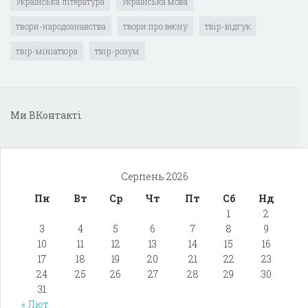
Українська література
Українська мова
твори-народознавства
твори про весну
твір-відгук
твір-мініатюра
твір-розум
Ми ВКонтакті
Серпень 2026
Пн
Вт
Ср
Чт
Пт
Сб
Нд
1
2
3
4
5
6
7
8
9
10
11
12
13
14
15
16
17
18
19
20
21
22
23
24
25
26
27
28
29
30
31
« Лют