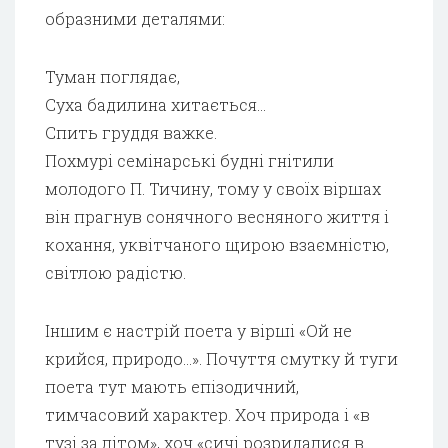
образними деталями:
Туман поглядає,
Суха бадилина хитається…
Спить груддя важке.
Похмурі семінарські будні гнітили
молодого П. Тичину, тому у своїх віршах
він прагнув сонячного весняного життя і
кохання, уквітчаного щирою взаємністю,
світлою радістю.
Іншим є настрій поета у вірші «Ой не
крийся, природо…». Почуття смутку й туги
поета тут мають епізодичний,
тимчасовий характер. Хоч природа і «в
тузі за літом», хоч «сичі розридалися в