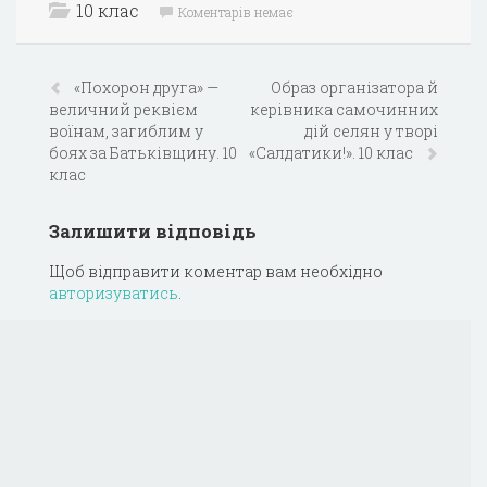
10 клас
Коментарів немає
«Похорон друга» —
Образ організатора й
величний реквієм
керівника самочинних
воїнам, загиблим у
дій селян у творі
боях за Батьківщину. 10
«Салдатики!». 10 клас
клас
Залишити відповідь
Щоб відправити коментар вам необхідно
авторизуватись
.