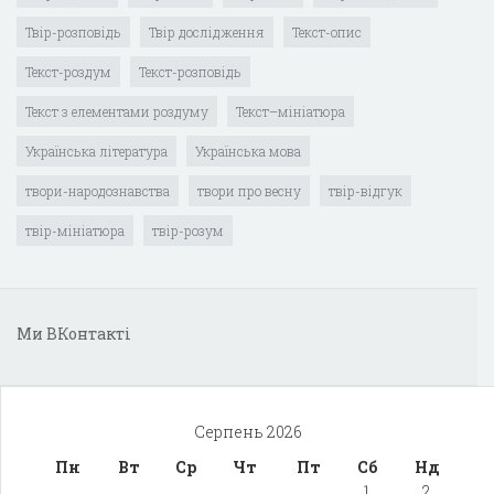
Твір-розповідь
Твір дослідження
Текст-опис
Текст-роздум
Текст-розповідь
Текст з елементами роздуму
Текст–мініатюра
Українська література
Українська мова
твори-народознавства
твори про весну
твір-відгук
твір-мініатюра
твір-розум
Ми ВКонтакті
Серпень 2026
Пн
Вт
Ср
Чт
Пт
Сб
Нд
1
2