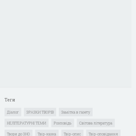
Теги
Діалог
ЗРАЗКИ ТВОРІВ
Замітка в газету
НЕЛІТЕРАТУРНІ ТЕМИ
Розповідь
Світова література
Твори до ЗНО
Твір-казка
Твір-опис
Твір-оповідання