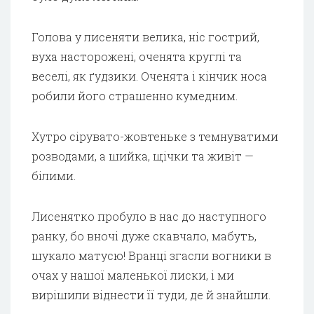
Голова у лисеняти велика, ніс гострий,
вуха насторожені, оченята круглі та
веселі, як ґудзики. Оченята і кінчик носа
робили його страшенно кумедним.
Хутро сірувато-жовтеньке з темнуватими
розводами, а шийка, щічки та живіт —
білими.
Лисенятко пробуло в нас до наступного
ранку, бо вночі дуже скавчало, мабуть,
шукало матусю! Вранці згасли вогники в
очах у нашої маленької лиски, і ми
вирішили віднести її туди, де й знайшли.