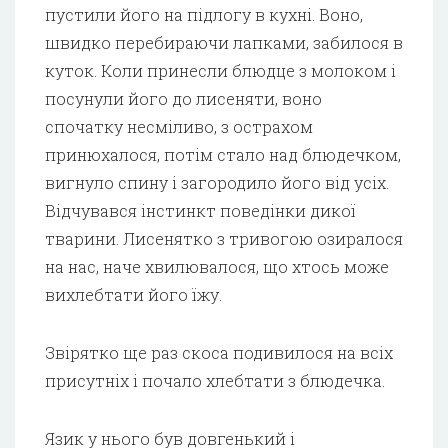
пустили його на підлогу в кухні. Воно,
швидко перебираючи лапками, забилося в
куток. Коли принесли блюдце з молоком і
посунули його до лисеняти, воно
спочатку несміливо, з острахом
принюхалося, потім стало над блюдечком,
вигнуло спину і загородило його від усіх.
Відчувався інстинкт поведінки дикої
тварини. Лисенятко з тривогою озиралося
на нас, наче хвилювалося, що хтось може
вихлебтати його їжу.
Звірятко ще раз скоса подивилося на всіх
присутніх і почало хлебтати з блюдечка.
Язик у нього був довгенький і