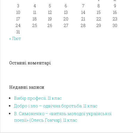
3
4
5
6
7
8
9
10
11
12
13
14
15
16
17
18
19
20
21
22
23
24
25
26
27
28
29
30
31
« Лют
Останні коментарі
Недавні записи
Вибір професії. 11 клас
Добро і зло — одвічна боротьба. 11 клас
В. Симоненко – «витязь молодої української
поезії» (Олесь Гончар). 11 клас