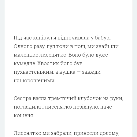
Під час канікул я відпочивала у бабусі.
Одного разу, гуляючи в полі, ми знайшли
маленьке лисенятко. Воно було дуже
кумедне. Хвостик його був
пухнастеньким, а вушка — завжди
нашорошеними.
Сестра взяла тремтячий клубочок на руки,
погладила і лисенятко позіхнуло, наче
кошеня.
Лисенятко ми забрали, принесли додому,