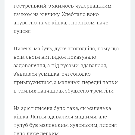
гостренький, з якимось чудернацьким
гачком на кінчику. Хлебтало воно
акуратно, наче кішка, і поспіхом, наче
цуценя.
Лисеня, мабуть, дуже зголодніло, тому що
всім своїм виглядом показувало
задоволення, а під вусами, здавалося,
з’явилася усмішка, очі солодко
примружилися, а маленькі передні лапки
в темних панчішках збуджено тремтіли.
На зріст лисеня було таке, як маленька
кішка. Лапки здавалися міцними, але
тулуб був маленьким, худеньким, лисеня
було дуже легким.