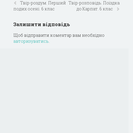
Твiр-роздум. Перший
Твiр-розповiдь. Поїздка
подих осенi. 6 клас
до Карпат. 6 клас
Залишити відповідь
Щоб відправити коментар вам необхідно
авторизуватись
.