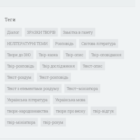
Теги
Діалог
ЗРАЗКИ ТВОРІВ
Замітка в газету
НЕЛІТЕРАТУРНІ ТЕМИ
Розповідь
Світова література
Твори до ЗНО
Твір-казка
Твір-опис
Твір-оповідання
Твір-розповідь
Твір дослідження
Текст-опис
Текст-роздум
Текст-розповідь
Текст з елементами роздуму
Текст–мініатюра
Українська література
Українська мова
твори-народознавства
твори про весну
твір-відгук
твір-мініатюра
твір-розум