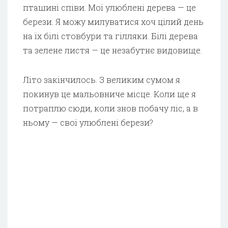
пташині співи. Мої улюблені дерева — це
берези. Я можу милуватися хоч цілий день
на їх білі стовбури та гілляки. Білі дерева
та зелене листя — це незабутнє видовище.
Літо закінчилось. З великим сумом я
покинув це мальовниче місце. Коли ще я
потраплю сюди, коли знов побачу ліс, а в
ньому — свої улюблені берези?