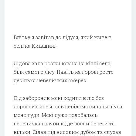
Влітку я завітав до дідуся, який живе в
селі на Київщині.
Дідова хата розташована на кінці села,
біля самого лісу. Навіть на городі росте
декілька невеличких смерек.
Дід заборонив мені ходити в ліс без
дорослих, але якась невідома сила тягнула
мене туди. Мені дуже подобалась
невеличка галявина, де росли берези та
вільхи. Сідав під високим дубом та слухав