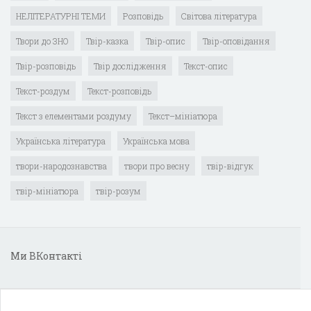
НЕЛІТЕРАТУРНІ ТЕМИ
Розповідь
Світова література
Твори до ЗНО
Твір-казка
Твір-опис
Твір-оповідання
Твір-розповідь
Твір дослідження
Текст-опис
Текст-роздум
Текст-розповідь
Текст з елементами роздуму
Текст–мініатюра
Українська література
Українська мова
твори-народознавства
твори про весну
твір-відгук
твір-мініатюра
твір-розум
Ми ВКонтакті