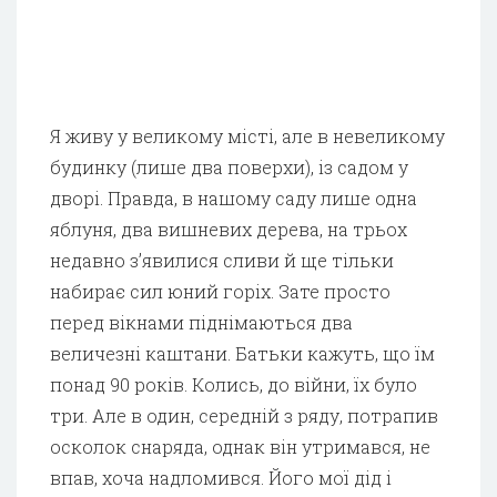
Я живу у великому місті, але в невеликому
будинку (лише два поверхи), із садом у
дворі. Правда, в нашому саду лише одна
яблуня, два вишневих дерева, на трьох
недавно з’явилися сливи й ще тільки
набирає сил юний горіх. Зате просто
перед вікнами піднімаються два
величезні каштани. Батьки кажуть, що їм
понад 90 років. Колись, до війни, їх було
три. Але в один, середній з ряду, потрапив
осколок снаряда, однак він утримався, не
впав, хоча надломився. Його мої дід і