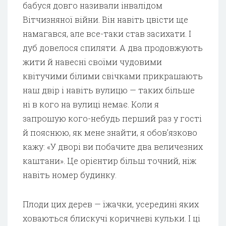
бабуся довго називали інвалідом
Вітчизняної війни. Він навіть цвісти ще
намагався, але все-таки став засихати. І
дуб довелося спиляти. А два продовжують
жити й навесні своїми чудовими
квітучими білими свічками прикрашають
наш двір і навіть вулицю — таких більше
ні в кого на вулиці немає. Коли я
запрошую кого-небудь перший раз у гості
й пояснюю, як мене знайти, я обов’язково
кажу: «У дворі ви побачите два величезних
каштани». Це орієнтир більш точний, ніж
навіть номер будинку.
Плоди цих дерев — їжачки, усередині яких
ховаються блискучі коричневі кульки. І ці