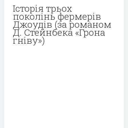
Історія трьох
поколінь фермерів
Джоудів (за романом
Д. Стейнбека «Грона
гніву»)