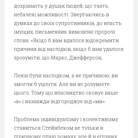
дозрівають у душах людей, що таять
небачені можливості. Звертаючись в
думках до своїх супротивників, до власть
імущих, письменник вимовляє пророчі
слова: «Якщо б вам вдалося відокремити
причини від наслідків, якщо б вам удалося
зрозуміти, що Маркс, Джефферсон,
Ленін були наслідком, а не причиною, ви
змогли б уціліти. Але ви не розумієте
цього. Тому що власництво сковує ваше
«я» і назавжди відгороджує від «ми».
Проблема індивідуалізму і колективізму
ставиться Стейнбеком не тільки в
ліричному плані роману, але й в епічних