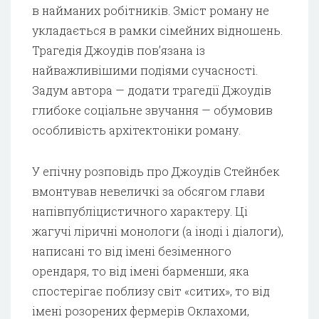
в найманих робітників. Зміст роману не
укладається в рамки сімейних відношень.
Трагедія Джоудів пов’язана із
найважливішими подіями сучасності.
Задум автора — додати трагедії Джоудів
глибоке соціальне звучання — обумовив
особливість архітектоніки роману.
У епічну розповідь про Джоудів Стейнбек
вмонтував невеличкі за обсягом глави
напівпубліцистичного характеру. Ці
жагучі ліричні монологи (а іноді і діалоги),
написані то від імені безіменного
орендаря, то від імені барменши, яка
спостерігає поблизу світ «ситих», то від
імені розорених фермерів Оклахоми,