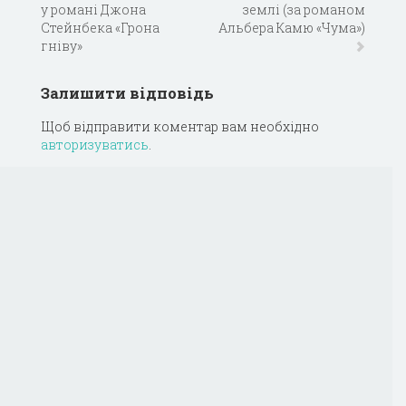
у романі Джона
землі (за романом
Стейнбека «Грона
Альбера Камю «Чума»)
гніву»
Залишити відповідь
Щоб відправити коментар вам необхідно
авторизуватись
.