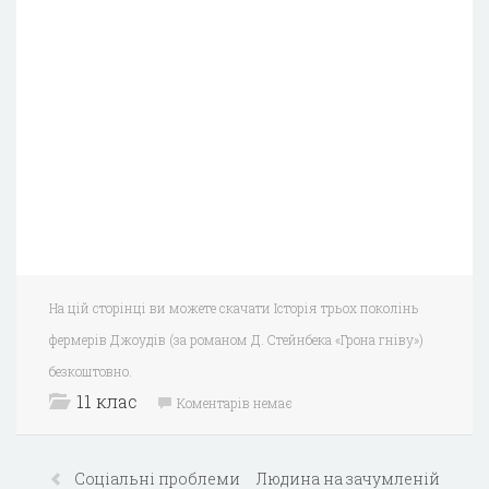
На цій сторінці ви можете скачати Історія трьох поколінь
фермерів Джоудів (за романом Д. Стейнбека «Грона гніву»)
безкоштовно.
11 клас
Коментарів немає
Соціальні проблеми
Людина на зачумленій