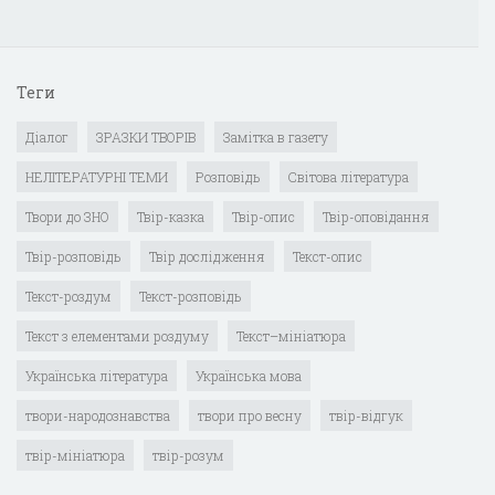
Теги
Діалог
ЗРАЗКИ ТВОРІВ
Замітка в газету
НЕЛІТЕРАТУРНІ ТЕМИ
Розповідь
Світова література
Твори до ЗНО
Твір-казка
Твір-опис
Твір-оповідання
Твір-розповідь
Твір дослідження
Текст-опис
Текст-роздум
Текст-розповідь
Текст з елементами роздуму
Текст–мініатюра
Українська література
Українська мова
твори-народознавства
твори про весну
твір-відгук
твір-мініатюра
твір-розум