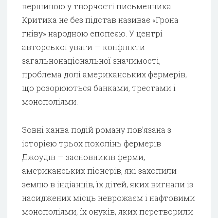
вершиною у творчості письменника.
Критика не без підстав називає «Грона
гніву» народною епопеєю. У центрі
авторської уваги — конфлікти
загальнонаціональної значимості,
проблема долі американських фермерів,
що розорюються банками, трестами і
монополіями.
Зовні канва подій роману пов’язана з
історією трьох поколінь фермерів
Джоудів — засновників ферми,
американських піонерів, які захопили
землю в індіанців, їх дітей, яких вигнали із
насиджених місць неврожаєм і нафтовими
монополіями, їх онуків, яких перетворили