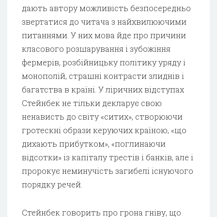
дають автору можливість безпосередньо
звертатися до читача з найхвилюючими
питаннями. У них мова йде про причини
класового розшарування і зубожіння
фермерів, розбійницьку політику уряду і
монополій, страшні контрасти злиднів і
багатства в країні. У ліричних відступах
Стейнбек не тільки декларує свою
ненависть до світу «ситих», створюючи
гротескні образи керуючих країною, «що
дихають прибутком», «поглинаючи
відсотки» із капіталу трестів і банків, але і
пророкує неминучість загибелі існуючого
порядку речей.
Стейнбек говорить про грона гніву, що