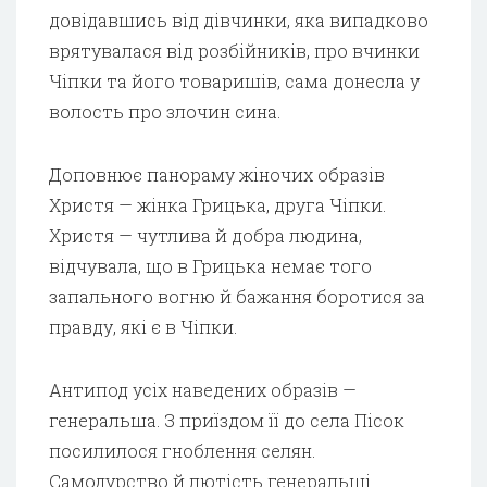
довідавшись від дівчинки, яка випадково
врятувалася від розбійників, про вчинки
Чіпки та його товаришів, сама донесла у
волость про злочин сина.
Доповнює панораму жіночих образів
Христя — жінка Грицька, друга Чіпки.
Христя — чутлива й добра людина,
відчувала, що в Грицька немає того
запального вогню й бажання боротися за
правду, які є в Чіпки.
Антипод усіх наведених образів —
генеральша. З приїздом її до села Пісок
посилилося гноблення селян.
Самодурство й лютість генеральші