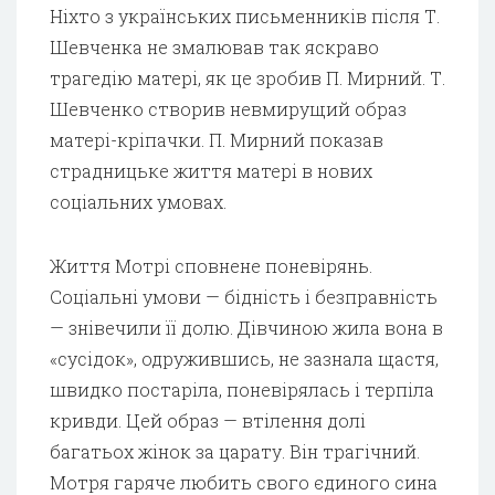
Ніхто з українських письменників після Т.
Шевченка не змалював так яскраво
трагедію матері, як це зробив П. Мирний. Т.
Шевченко створив невмирущий образ
матері-кріпачки. П. Мирний показав
страдницьке життя матері в нових
соціальних умовах.
Життя Мотрі сповнене поневірянь.
Соціальні умови — бідність і безправність
— знівечили її долю. Дівчиною жила вона в
«сусідок», одружившись, не зазнала щастя,
швидко постаріла, поневірялась і терпіла
кривди. Цей образ — втілення долі
багатьох жінок за царату. Він трагічний.
Мотря гаряче любить свого єдиного сина