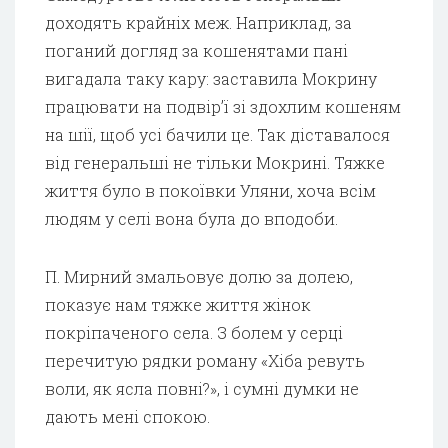
доходять крайніх меж. Наприклад, за
поганий догляд за кошенятами пані
вигадала таку кару: заставила Мокрину
працювати на подвір’ї зі здохлим кошеням
на шії, щоб усі бачили це. Так діставалося
від генеральші не тільки Мокрині. Тяжке
життя було в покоївки Уляни, хоча всім
людям у селі вона була до вподоби.
П. Мирний змальовує долю за долею,
показує нам тяжке життя жінок
покріпаченого села. З болем у серці
перечитую рядки роману «Хіба ревуть
воли, як ясла повні?», і сумні думки не
дають мені спокою.