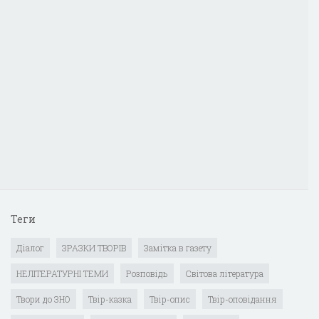
Теги
Діалог
ЗРАЗКИ ТВОРІВ
Замітка в газету
НЕЛІТЕРАТУРНІ ТЕМИ
Розповідь
Світова література
Твори до ЗНО
Твір-казка
Твір-опис
Твір-оповідання