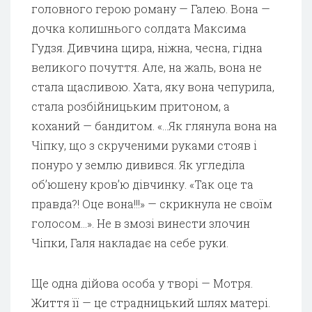
головного герою роману — Галею. Вона —
дочка колишнього солдата Максима
Гудзя. Дивчина щира, ніжна, чесна, гідна
великого почуття. Але, на жаль, вона не
стала щасливою. Хата, яку вона чепурила,
стала розбійницьким притоном, а
коханий — бандитом. «…Як глянула вона на
Чіпку, що з скрученими руками стояв і
понуро у землю дивився. Як угледіла
об’юшену кров’ю дівчинку. «Так оце та
правда?! Оце вона!!!» — скрикнула не своїм
голосом…». Не в змозі винести злочин
Чіпки, Галя накладає на себе руки.
Ще одна дійова особа у творі — Мотря.
Життя її — це страдницький шлях матері.