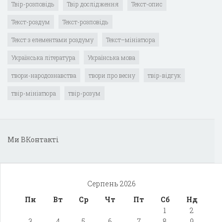
Твір-розповідь
Твір дослідження
Текст-опис
Текст-роздум
Текст-розповідь
Текст з елементами роздуму
Текст–мініатюра
Українська література
Українська мова
твори-народознавства
твори про весну
твір-відгук
твір-мініатюра
твір-розум
Ми ВКонтакті
Серпень 2026
Пн
Вт
Ср
Чт
Пт
Сб
Нд
1
2
3
4
5
6
7
8
9