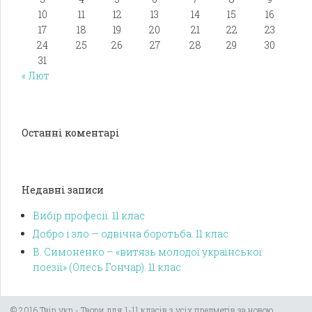
10
11
12
13
14
15
16
17
18
19
20
21
22
23
24
25
26
27
28
29
30
31
« Лют
Останні коментарі
Недавні записи
Вибір професії. 11 клас
Добро і зло — одвічна боротьба. 11 клас
В. Симоненко – «витязь молодої української
поезії» (Олесь Гончар). 11 клас
© 2016 Твір.укр - Твори для 1-11 класів з усіх предметів за новою