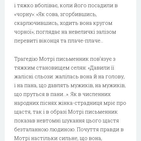
і тяжко вболіває, коли його посадили в
«чорну»: «Як сова, згорбившись,
скарлючившись, ходить вона кругом
чорної»; поглядає на невеличкі залізом
перевиті віконця та плаче-плаче…
Трагедію Мотрі письменник пов’язує з
тяжким становищем селян: «Давили її
жалісні сльози: жалілась вона й на голову,
і на пана, що давлять мужиків, на мужиків,
що пруться в пани…». Як в численних
народних піснях жінка-страдниця мріє про
щастя, так і в образі Мотрі письменник
показав невтомні шукання цього щастя
безталанною людиною. Почуття правди в
Мотрі настільки сильне, що вона,