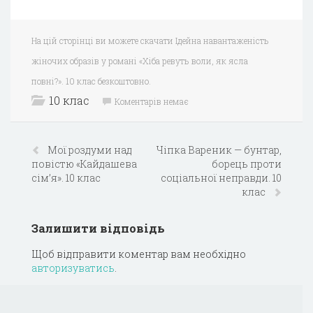
На цій сторінці ви можете скачати Ідейна навантаженість
жіночих образів у романі «Хіба ревуть воли, як ясла
повні?». 10 клас безкоштовно.
10 клас
Коментарів немає
Мої роздуми над
Чіпка Вареник — бунтар,
повістю «Кайдашева
борець проти
сім’я». 10 клас
соціальної неправди. 10
клас
Залишити відповідь
Щоб відправити коментар вам необхідно
авторизуватись
.