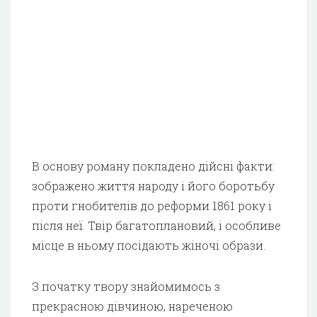
В основу роману покладено дійсні факти:
зображено життя народу і його боротьбу
проти гнобителів до реформи 1861 року і
після неї. Твір багатоплановий, і особливе
місце в ньому посідають жіночі образи.
З початку твору знайомимось з
прекрасною дівчиною, нареченою