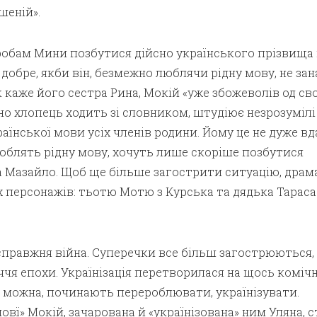
шеній».
робам Мини позбутися дійсно українського прізвища
 добре, якби він, безмежно люблячи рідну мову, не за
 каже його сестра Рина, Мокій «уже збожеволів од сво
о хлопець ходить зі словником, штудіює незрозумілі 
аїнської мови усіх членів родини. Йому це не дуже вд
люблять рідну мову, хочуть лише скоріше позбутися
 Мазайло. Щоб ще більше загострити ситуацію, драм
ох персонажів: тьотю Мотю з Курська та дядька Тараса
правжня війна. Суперечки все більш загострюються,
чя епохи. Українізація перетворилася на щось комічн
е можна, починають перероблювати, українізувати.
овї» Мокій, зачарована й «українізована» ним Уляна, 