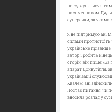
погоджуватися з тим,
письменником. Дядько
суперечки, за якими 
Я не підтримую ані Мо
силами протистоїть 
українське прізвище 
автор і робить кінец
сторін, він пише: «За
апарат Донвугілля, з
українізації службов
Квачем, ані здійснил
Постає питання: чи по
вносила розлад у сус