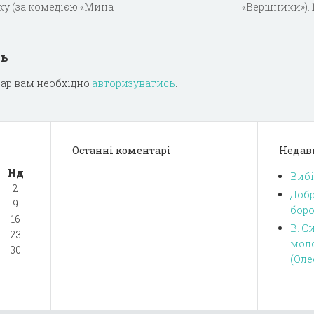
оку (за комедією «Мина
«Вершники»). 
дь
ар вам необхідно
авторизуватись
.
Останні коментарі
Недав
Нд
Вибі
2
Добр
9
боро
16
В. С
23
моло
30
(Оле