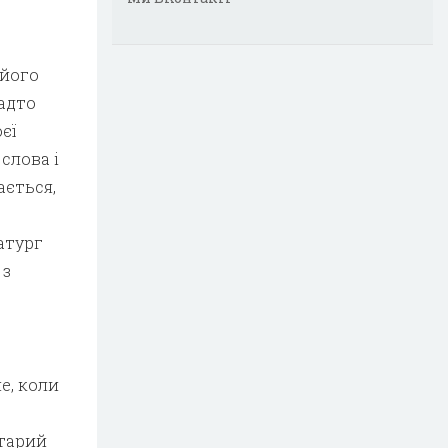
 його
надто
єї
слова і
ається,
атург
 з
е, коли
старий