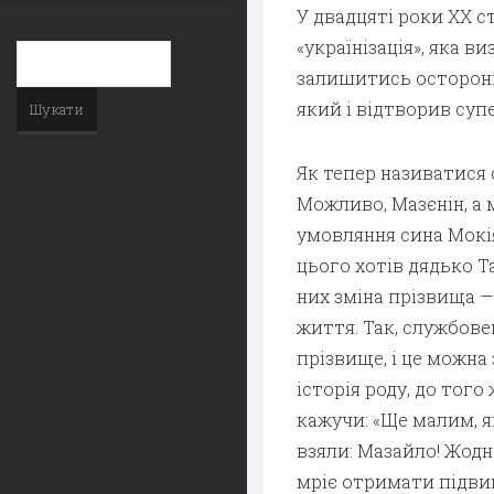
У двадцяті роки XX 
«українізація», яка в
залишитись осторонь
який і відтворив суп
Як тепер називатися 
Можливо, Мазєнін, а 
умовляння сина Мокі
цього хотів дядько Т
них зміна прізвища — 
життя. Так, службове
прізвище, і це можна 
історія роду, до того
кажучи: «Ще малим, я
взяли: Мазайло! Жодн
мріє отримати підвищ