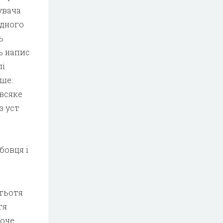
увача
одного
ь
ть напис
лі
нше:
 всяке
з уст
бовця і
 тьотя
тя
хоче