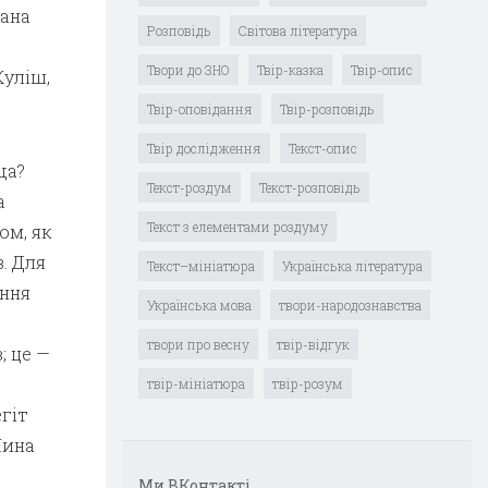
вана
Розповідь
Світова література
Твори до ЗНО
Твір-казка
Твір-опис
Куліш,
Твір-оповідання
Твір-розповідь
Твір дослідження
Текст-опис
ща?
Текст-роздум
Текст-розповідь
а
Текст з елементами роздуму
ом, як
. Для
Текст–мініатюра
Українська література
іння
Українська мова
твори-народознавства
твори про весну
твір-відгук
; це —
твір-мініатюра
твір-розум
гіт
Мина
Ми ВКонтакті