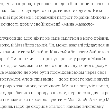
сторіччя запроваджувалася владою більшовиків так з
извала багато суперечок і протилежних думок. Не міг
 цієї проблеми і справжній патріот України Микола 
еречності доби у своїй комедії «Мина Мазайло».
службовцю, щоб ніхто не смів сміятися з його прізви
може, й Мазайловський. Чи, може, взагалі піддатися н
я і залишитися Мазайло-Квачем? Або стати Зайломаз
арас? Смішно читати про суперечки у родині Мазайлів
це, здається, зміна їхнього світогляду, їхнього розум
ць Мазайло не хоче бути посміховиськом через своє
зрозуміти. Але ж прізвище — це не просто набір звуків
 ж роду козацького, героїчного. Мина не розуміє цього,
к оддав батько в город до школи, першого ж дня на ре
а гімназистка не хотїла гуляти — Мазайло!». А тепер 
ення, і щоб це скоріше сталося, наймає вчительку