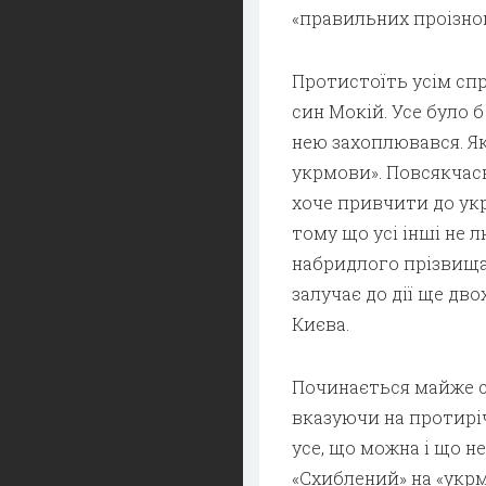
«правильних проізно
Протистоїть усім сп
син Мокій. Усе було б
нею захоплювався. Як
укрмови». Повсякчасн
хоче привчити до укр
тому що усі інші не 
набридлого прізвища
залучає до дії ще дв
Києва.
Починається майже с
вказуючи на протиріч
усе, що можна і що н
«Схиблений» на «укрм