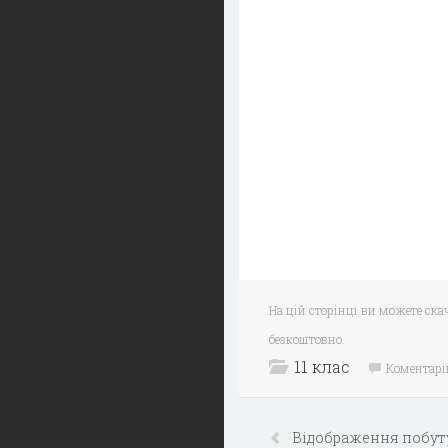
На цій сторінці ви можете ска
безкоштовно.
11 клас
Коментарі
Відображення побуту 