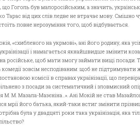
 що Гоголь був малоросійським, а значить, українсь
 Тарас від цих слів ледве не втрачає мову. Смішно чу
стоїть повне нерозуміння того, щоб відбувається.
кія, «схибленого на укрмові», ані його родину, яка ус
українізації і намагається якнайшвидше змінити коз
на російське, щоб мати змогу займати вищі посади. 
ь комедії зовсім несподіваним: щоб не підтримувати ж
 постановою комісії в справах українізації, що перевір
вільнено з посади за систематичний і зловмисний опі
ця М. М. Мазала-Мазєніна…». Ані Мокій не став Мазайло
ися мрії його батька, який-таки встиг змінити прізви
трібна була у двадцяті роки така українізація, яка ті
пільство?