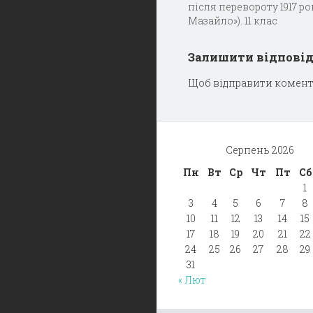
після перевороту 1917 р
Мазайло»). 11 клас
Залишити відпові
Щоб відправити комент
Серпень 2026
Пн
Вт
Ср
Чт
Пт
Сб
1
3
4
5
6
7
8
10
11
12
13
14
15
17
18
19
20
21
22
24
25
26
27
28
29
31
« Лют