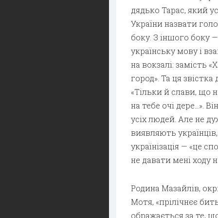
дядько Тарас, який у
України назвати голо
боку. З іншого боку —
українську мову і вза
на вокзалі: замість «
город». Та ця звістка
«Тільки й слави, що 
на тебе очі дере…». В
усіх людей. Але не д
виявляють українців
українізація — «це с
не давати мені ходу н
Родина Мазайлів, окрі
Мотя, «прілічнєє бит
ображається за те, щ