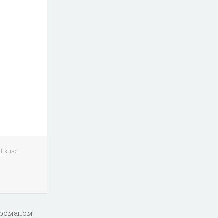
1 клас
а романом