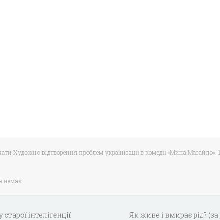
чати Художнє відтворення проблем українізації в комедії «Мина Мазайло». 1
в немає
старої інтелігенції
Як живе і вмирає рід? (з