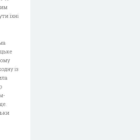
ким
ти їхні
іма
ацьке
Тому
одну із
ила
р
м-
ще.
льки