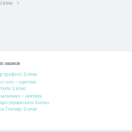
11 клас
ні записи
р професії. 11 клас
о і зло — одвічна
тьба. 11 клас
имоненко – «витязь
дої української поезії»
сь Гончар). 11 клас