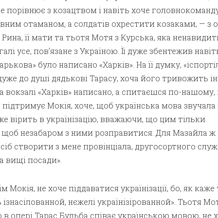
се порівнює з козацтвом і навіть хоче головнокоманд
вним отаманом, а солдатів охрестити козаками, — з 
 Рина, її мати та тьотя Мотя з Курська, яка ненавидит
галі усе, пов’язане з Україною. Її дуже збентежив наві
Харькова» було написано «Харків». На її думку, «іспорті
 дуже до душі дядькові Тарасу, хоча його тривожить і
на вокзалі «Харків» написано, а спитаєшся по-нашому,
ін підтримує Мокія, хоче, щоб українська мова звучала 
уже вірить в українізацію, вважаючи, що цим тільки
, щоб незабаром з ними розправитися. Для Мазайла ж
посіб створити з мене провінціала, другосортного служ
а вищі посади».
м Мокія, не хоче піддаватися українізації, бо, як каже
ь ізнасілованной, нєжелі українізірованной». Тьотя Мо
о в опері Тарас Бульба співає українською мовою, не 