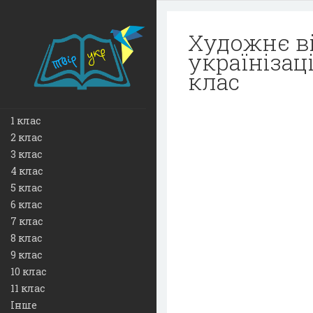
Художнє в
українізаці
клас
1 клас
2 клас
3 клас
4 клас
5 клас
6 клас
7 клас
8 клас
9 клас
10 клас
11 клас
Інше