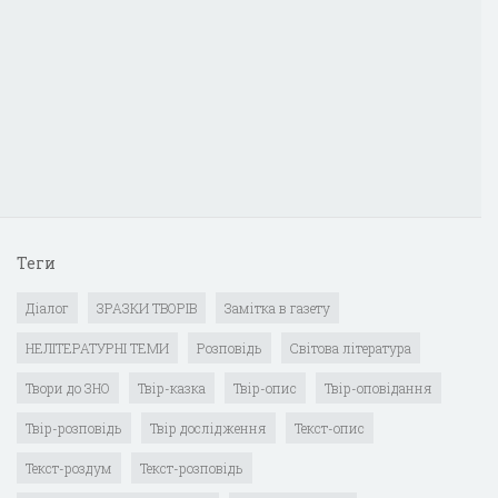
Теги
Діалог
ЗРАЗКИ ТВОРІВ
Замітка в газету
НЕЛІТЕРАТУРНІ ТЕМИ
Розповідь
Світова література
Твори до ЗНО
Твір-казка
Твір-опис
Твір-оповідання
Твір-розповідь
Твір дослідження
Текст-опис
Текст-роздум
Текст-розповідь