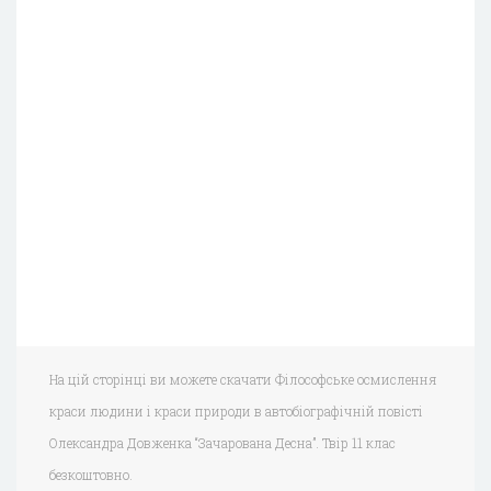
На цій сторінці ви можете скачати Філософське осмислення
краси людини і краси природи в автобіографічній повісті
Олександра Довженка “Зачарована Десна”. Твір 11 клас
безкоштовно.