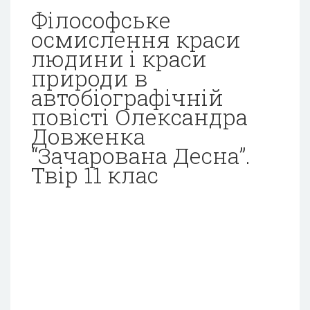
Філософське
осмислення краси
людини і краси
природи в
автобіографічній
повісті Олександра
Довженка
“Зачарована Десна”.
Твір 11 клас