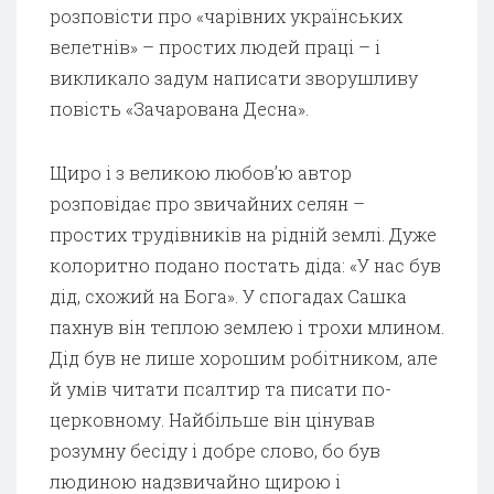
розповісти про «чарівних українських
велетнів» – простих людей праці – і
викликало задум написати зворушливу
повість «Зачарована Десна».
Щиро і з великою любов’ю автор
розповідає про звичайних селян –
простих трудівників на рідній землі. Дуже
колоритно подано постать діда: «У нас був
дід, схожий на Бога». У спогадах Сашка
пахнув він теплою землею і трохи млином.
Дід був не лише хорошим робітником, але
й умів читати псалтир та писати по-
церковному. Найбільше він цінував
розумну бесіду і добре слово, бо був
людиною надзвичайно щирою і