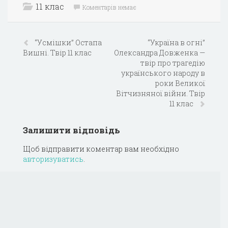
11 клас
Коментарів немає
“Усмішки” Остапа
“Україна в огні”
Вишні. Твір 11 клас
Олександра Довженка —
твір про трагедію
українського народу в
роки Великої
Вітчизняної війни. Твір
11 клас
Залишити відповідь
Щоб відправити коментар вам необхідно
авторизуватись
.