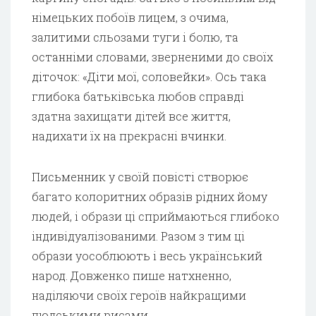
німецьких побоїв лицем, з очима,
залитими сльозами туги і болю, та
останніми словами, зверненими до своїх
діточок: «Діти мої, соловейки». Ось така
глибока батьківська любов справді
здатна захищати дітей все життя,
надихати їх на прекрасні вчинки.
Письменник у своїй повісті створює
багато колоритних образів рідних йому
людей, і образи ці сприймаються глибоко
індивідуалізованими. Разом з тим ці
образи уособлюють і весь український
народ. Довженко пише натхненно,
наділяючи своїх героїв найкращими
людськими рисами.