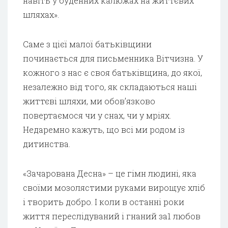
навіть у буденних калюжах на життєвих
шляхах».
Саме з цієї малої батьківщини
починається для письменника Вітчизна. У
кожного з нас є своя батьківщина, до якої,
незалежно від того, як складаються наші
життєві шляхи, ми обов’язково
повертаємося чи у снах, чи у мріях.
Недаремно кажуть, що всі ми родом із
дитинства.
«Зачарована Десна» – це гімн людині, яка
своїми мозолястими руками вирощує хліб
і творить добро. І коли в останні роки
життя переслідуваний і гнаний за1 любов