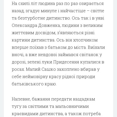
На схилі літ людина раз по раз озирається
назад, згадує минуле і найчастіше – світле
та безтурботне дитинство. Ось так і в уяві
Олександра Довженка, людини з великим
життєвим досвідом, з’являються різні
картини дитинства. Ось він хлопчиком
вперше поїхав з батьком до міста. Виїхали
вночі, а вже невдовзі займався світанок у
дорозі, зелені луки Придесення купалися в
росах. Малий Сашко захоплено вбирав у
себе неймовірну красу рідної природи
батьківського краю.
Напевне, бажання передати нащадкам
тугу за світлими та мальовничими
краєвидами дитинства, а також потреба