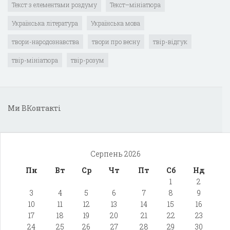
Текст з елементами роздуму
Текст–мініатюра
Українська література
Українська мова
твори-народознавства
твори про весну
твір-відгук
твір-мініатюра
твір-розум
Ми ВКонтакті
Серпень 2026
Пн
Вт
Ср
Чт
Пт
Сб
Нд
1
2
3
4
5
6
7
8
9
10
11
12
13
14
15
16
17
18
19
20
21
22
23
24
25
26
27
28
29
30