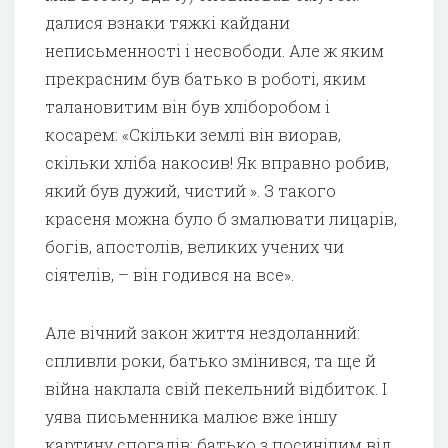
далися взнаки тяжкі кайдани
неписьменності і несвободи. Але ж яким
прекрасним був батько в роботі, яким
талановитим він був хліборобом і
косарем: «Скільки землі він виорав,
скільки хліба накосив! Як вправно робив,
який був дужий, чистий ». З такого
красеня можна було б змалювати лицарів,
богів, апостолів, великих учених чи
сіятелів, – він годився на все».
Але вічний закон життя нездоланний:
спливли роки, батько змінився, та ще й
війна наклала свій пекельний відбиток. І
уява письменника малює вже іншу
картину спогадів: батько з посинілим від