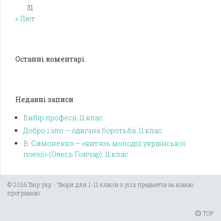
31
« Лют
Останні коментарі
Недавні записи
Вибір професії. 11 клас
Добро і зло — одвічна боротьба. 11 клас
В. Симоненко – «витязь молодої української
поезії» (Олесь Гончар). 11 клас
© 2016 Твір.укр - Твори для 1-11 класів з усіх предметів за новою
програмою
TOP