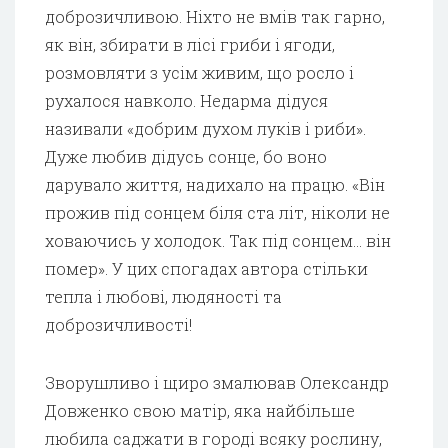
доброзичливою. Ніхто не вмів так гарно,
як він, збирати в лісі гриби і ягоди,
розмовляти з усім живим, що росло і
рухалося навколо. Недарма дідуся
називали «добрим духом луків і риби».
Дуже любив дідусь сонце, бо воно
дарувало життя, надихало на працю. «Він
прожив під сонцем біля ста літ, ніколи не
ховаючись у холодок. Так під сонцем… він
помер». У цих спогадах автора стільки
тепла і любові, людяності та
доброзичливості!
Зворушливо і щиро змалював Олександр
Довженко свою матір, яка найбільше
любила саджати в городі всяку рослину,