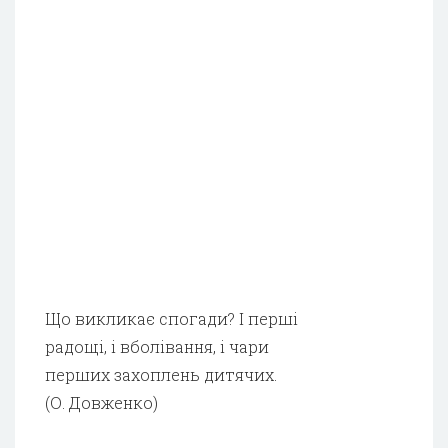
Що викликає спогади? І перші
радощі, і вболівання, і чари
перших захоплень дитячих.
(О. Довженко)