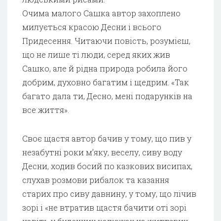
Очима малого Сашка автор захоплено
милується красою Десни і всього
Придесення. Читаючи повість, розумієш,
що не лише ті люди, серед яких жив
Сашко, але й рідна природа робила його
добрим, духовно багатим і щедрим. «Так
багато дала ти, Десно, мені подарунків на
все життя».
Своє щастя автор бачив у тому, що пив у
незабутні роки м’яку, веселу, сиву воду
Десни, ходив босий по казкових висипах,
слухав розмови рибалок та казання
старих про сиву давнину, у тому, що лічив
зорі і «не втратив щастя бачити оті зорі