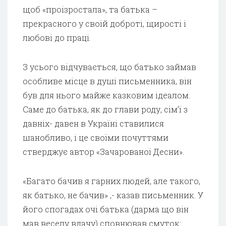
щоб «проізростала», та батька –
прекрасного у своїй доброті, щирості і
любові до праці.
З усього відчувається, що батько займав
особливе місце в душі письменника, він
був для нього майже казковим ідеалом.
Саме до батька, як до глави роду, сім’ї з
давніх- давен в Україні ставилися
шанобливо, і це своїми почуттями
стверджує автор «Зачарованої Десни».
«Багато бачив я гарних людей, але такого,
як батько, не бачив» ,- казав письменник. У
його спогадах очі батька (дарма що він
мав веселу вдачу) сповнював смуток: