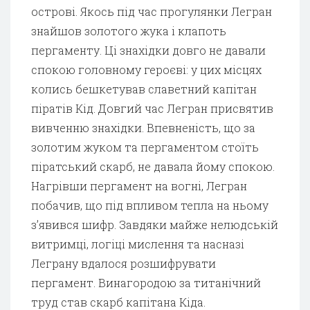
острові. Якось під час прогулянки Легран
знайшов золотого жука і клапоть
пергаменту. Ці знахідки довго не давали
спокою головному героєві: у цих місцях
колись бешкетував славетний капітан
піратів Кід. Довгий час Легран присвятив
вивченню знахідки. Впевненість, що за
золотим жуком та пергаментом стоїть
піратський скарб, не давала йому спокою.
Нагрівши пергамент на вогні, Легран
побачив, що під впливом тепла на ньому
з’явився шифр. Завдяки майже нелюдській
витримці, логіці мислення та насназі
Леграну вдалося розшифрувати
пергамент. Винагородою за титанічний
труд став скарб капітана Кіда.