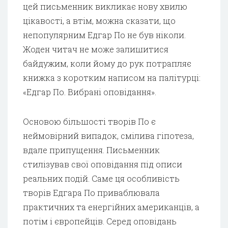
цей письменник викликає нову хвилю
цікавості, а втім, можна сказати, що
непопулярним Едгар По не був ніколи.
Жоден читач не може залишитися
байдужим, коли йому до рук потрапляє
книжка з коротким написом на палітурці:
«Едгар По. Вибрані оповідання».
Основою більшості творів По є
неймовірний випадок, смілива гіпотеза,
вдале припущення. Письменник
стилізував свої оповідання під описи
реальних подій. Саме ця особливість
творів Едгара По приваблювала
практичних та енергійних американців, а
потім і європейців. Серед оповідань