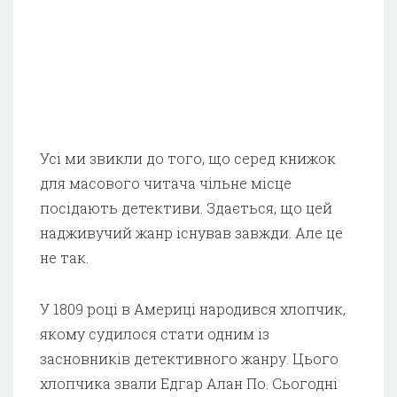
Усі ми звикли до того, що серед книжок
для масового читача чільне місце
посідають детективи. Здається, що цей
надживучий жанр існував завжди. Але це
не так.
У 1809 році в Америці народився хлопчик,
якому судилося стати одним із
засновників детективного жанру. Цього
хлопчика звали Едгар Алан По. Сьогодні