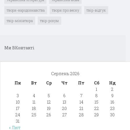
твори-народознавства
твори про весну
твір-відгук
твір-мініатюра
твір-розум
Ми ВКонтакті
Серпень 2026
Пн
Вт
Ср
Чт
Пт
Сб
Нд
1
2
3
4
5
6
7
8
9
10
11
12
13
14
15
16
17
18
19
20
21
22
23
24
25
26
27
28
29
30
31
« Лют