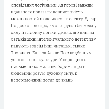
оповідання логічними. Авторові завжди
вдавалося показати невичерпність
можливостей людського інтелекту. Едгар
По досконало продемонстрував безмежну
силу й глибину логіки. Дивно, що нині на
батьківщині інтелектуального детективу
панують зовсім інші читацькі смаки.
Творчість Едгара Алана По є надбанням
усієї світової культури. У серці цього
письменника жила незборима віра в
людський розум, духовну силу, її
непереможний потяг до знань.