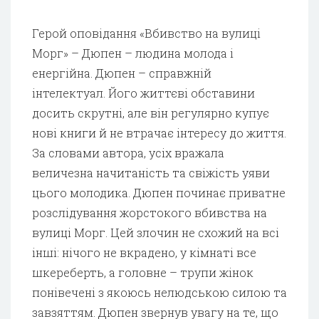
Герой оповідання «Вбивство на вулиці
Морг» – Дюпен – людина молода і
енергійна. Дюпен – справжній
інтелектуал. Його життєві обставини
досить скрутні, але він регулярно купує
нові книги й не втрачає інтересу до життя.
За словами автора, усіх вражала
величезна начитаність та свіжість уяви
цього молодика. Дюпен починає приватне
розслідування жорстокого вбивства на
вулиці Морг. Цей злочин не схожий на всі
інші: нічого не вкрадено, у кімнаті все
шкереберть, а головне – трупи жінок
понівечені з якоюсь нелюдською силою та
завзяттям. Дюпен звернув увагу на те, що