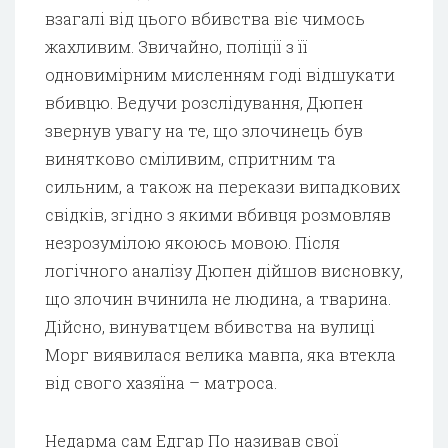
взагалі від цього вбивства віє чимось
жахливим. Звичайно, поліції з її
одновимірним мисленням годі відшукати
вбивцю. Ведучи розслідування, Дюпен
звернув увагу на те, що злочинець був
винятково сміливим, спритним та
сильним, а також на перекази випадкових
свідків, згідно з якими вбивця розмовляв
незрозумілою якоюсь мовою. Після
логічного аналізу Дюпен дійшов висновку,
що злочин вчинила не людина, а тварина.
Дійсно, винуватцем вбивства на вулиці
Морг виявилася велика мавпа, яка втекла
від свого хазяїна – матроса.
Недарма сам Едгар По називав свої