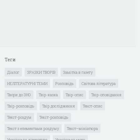
Теги
Діалог
ЗРАЗКИ ТВОРІВ
Замітка в газету
НЕЛІТЕРАТУРНІ ТЕМИ
Розповідь
Світова література
Твори до ЗНО
Твір-казка
Твір-опис
Твір-оповідання
Твір-розповідь
Твір дослідження
Текст-опис
Текст-роздум
Текст-розповідь
Текст з елементами роздуму
Текст–мініатюра
Українська література
Українська мова