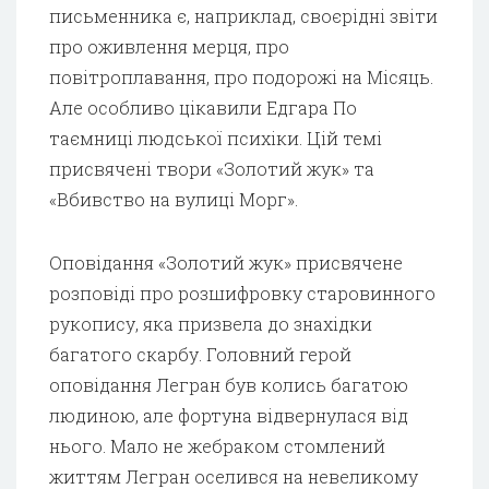
письменника є, наприклад, своєрідні звіти
про оживлення мерця, про
повітроплавання, про подорожі на Місяць.
Але особливо цікавили Едгара По
таємниці людської психіки. Цій темі
присвячені твори «Золотий жук» та
«Вбивство на вулиці Морг».
Оповідання «Золотий жук» присвячене
розповіді про розшифровку старовинного
рукопису, яка призвела до знахідки
багатого скарбу. Головний герой
оповідання Легран був колись багатою
людиною, але фортуна відвернулася від
нього. Мало не жебраком стомлений
життям Легран оселився на невеликому