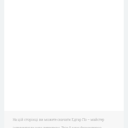
На цій сторінці ви можете скачати Едгар По – майстер
інтелектуального детективу. Твір 9 клас безкоштовно.