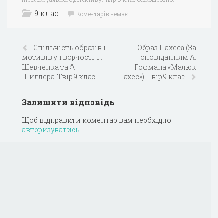
9 клас
Коментарів немає
Спільність образів і
Образ Цахеса (За
мотивів у творчості Т.
оповіданням А.
Шевченка та Ф.
Гофмана «Малюк
Шиллера. Твір 9 клас
Цахес»). Твір 9 клас
Залишити відповідь
Щоб відправити коментар вам необхідно
авторизуватись
.