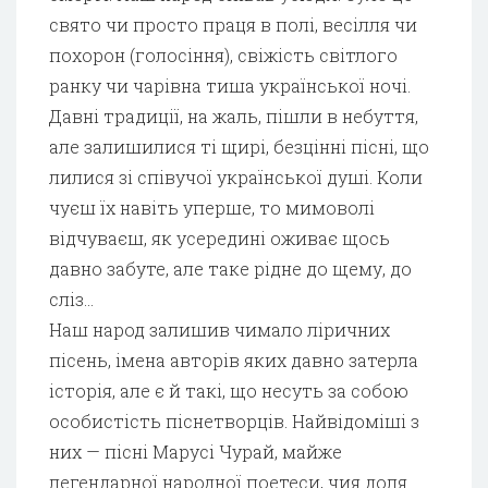
свято чи просто праця в полі, весілля чи
похорон (голосіння), свіжість світлого
ранку чи чарівна тиша української ночі.
Давні традиції, на жаль, пішли в небуття,
але залишилися ті щирі, безцінні пісні, що
лилися зі співучої української душі. Коли
чуєш їх навіть уперше, то мимоволі
відчуваєш, як усередині оживає щось
давно забуте, але таке рідне до щему, до
сліз…
Наш народ залишив чимало ліричних
пісень, імена авторів яких давно затерла
історія, але є й такі, що несуть за собою
особистість піснетворців. Найвідоміші з
них — пісні Марусі Чурай, майже
легендарної народної поетеси, чия доля