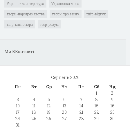
Українська література
Українська мова
твори-народознавства
твори про весну
твір-відгук
твір-мініатюра
твір-розум
Ми ВКонтакті
Серпень 2026
Пн
Вт
Ср
Чт
Пт
Сб
Нд
1
2
3
4
5
6
7
8
9
10
11
12
13
14
15
16
17
18
19
20
21
22
23
24
25
26
27
28
29
30
31