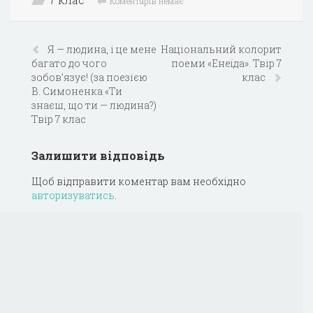
Коментарів немає
Я — людина, і це мене
Національний колорит
багато до чого
поеми «Енеїда». Твір 7
зобов’язує! (за поезією
клас
В. Симоненка «Ти
знаєш, що ти — людина?)
Твір 7 клас
Залишити відповідь
Щоб відправити коментар вам необхідно
авторизуватись
.