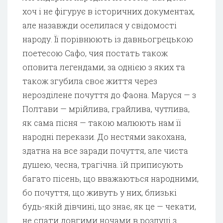
хоч і не фігурує в історичних документах,
але назавжди оселилася у свідомості
народу. Її порівнюють із давньогрецькою
поетесою Сафо, чия постать також
оповита легендами, за однією з яких та
також згубила своє життя через
нерозділене почуття до Фаона. Маруся — з
Полтави — мрійлива, грайлива, чутлива,
як сама пісня — такою малюють нам її
народні перекази. До нестями закохана,
здатна на все заради почуття, але чиста
душею, чесна, трагічна. їй приписують
багато пісень, що вважаються народними,
бо почуття, що живуть у них, близькі
будь-якій дівчині, що знає, як це — чекати,
не спати довгими ночами в розлуці з