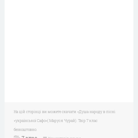
На цій сторінці ви можете скачати «Душа народу в пісні
«української Сафо»( Маруся Чурай). Твір 7 клас
безкоштовно.
7 клас