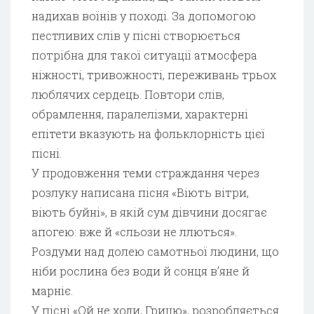
надихав воїнів у поході. За допомогою
пестливих слів у пісні створюється
потрібна для такої ситуації атмосфера
ніжності, тривожності, переживань трьох
люблячих сердець. Повтори слів,
обрамлення, паралелізми, характерні
епітети вказують на фольклорність цієї
пісні.
У продовження теми страждання через
розлуку написана пісня «Віють вітри,
віють буйні», в якій сум дівчини досягає
апогею: вже й «сльози не ллються».
Роздуми над долею самотньої людини, що
ніби рослина без води й сонця в’яне й
марніє.
У пісні «Ой не ходи, Грицю», розробляється