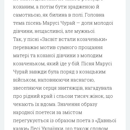
коханим, а потім бути зрадженою й
самотньою, як билина в полі. Головна
тема пісень Марусі Чурай — доля молодої
дівчини, нещасливої, але мужньої.
Так, у пісні «Засвіт встали козаченьки»
переважає мотив сумного прощання
матері та коханої дівчини з молодим
козаченьком, який іде у бій. Пісня Марусі
Чурай завжди була поряд з козацьким
військом, наповнюючи наснагою,
звеселяючи серця звитяжців, нагадувала
про рідний край і сльози тисяч жінок, що
чекають їх вдома. Значення образу
народної поетеси за змістом
перегукується із образом поета з «Давньої
казки» Лесі Українки, що також словом