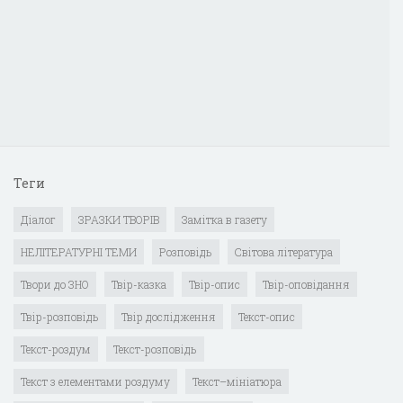
Теги
Діалог
ЗРАЗКИ ТВОРІВ
Замітка в газету
НЕЛІТЕРАТУРНІ ТЕМИ
Розповідь
Світова література
Твори до ЗНО
Твір-казка
Твір-опис
Твір-оповідання
Твір-розповідь
Твір дослідження
Текст-опис
Текст-роздум
Текст-розповідь
Текст з елементами роздуму
Текст–мініатюра