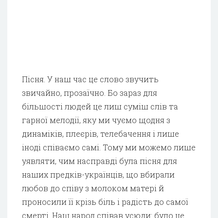
Пісня. У наш час це слово звучить
звичайно, прозаїчно. Бо зараз для
більшості людей це лиш суміш слів та
гарної мелодії, яку ми чуємо щодня з
динаміків, плеєрів, телебачення і лише
іноді співаємо самі. Тому ми можемо лише
уявляти, чим насправді була пісня для
наших предків-українців, що вбирали
любов до співу з молоком матері й
проносили її крізь біль і радість до самої
смерті. Наш народ співав усюди: було це