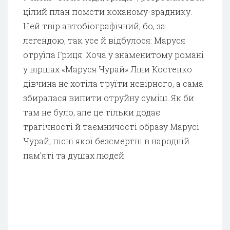
цілий план помсти коханому-зраднику.
Цей твір автобіографічний, бо, за
легендою, так усе й відбулося: Маруся
отруїла Гриця. Хоча у знаменитому романі
у віршах «Маруся Чурай» Ліни Костенко
дівчина не хотіла труїти невірного, а сама
збиралася випити отруйну суміш. Як би
там не було, але це тільки додає
трагічності й таємничості образу Марусі
Чурай, пісні якої безсмертні в народній
пам’яті та душах людей.