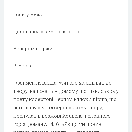
Если у межи
Целовался с кем-то кто-то
Вечером во ржи!..
Р. Берне
Фрагменти вірша, узятого як епіграф до
твору, належать відомому шотландському
поету Робертові Бернсу. Рядок з вірша, що
дав назву селінджеровському твору,
пролунав в розмові Холдена, головного,
героя роману, і Фібі. «Якщо ти ловив