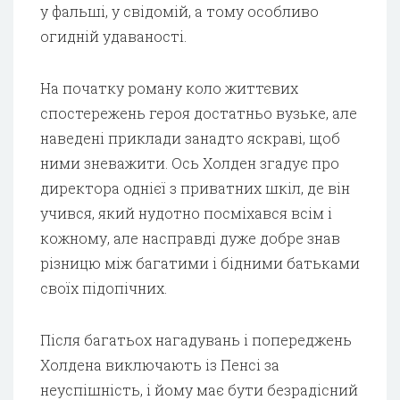
у фальші, у свідомій, а тому особливо
огидній удаваності.
На початку роману коло життєвих
спостережень героя достатньо вузьке, але
наведені приклади занадто яскраві, щоб
ними зневажити. Ось Холден згадує про
директора однієї з приватних шкіл, де він
учився, який нудотно посміхався всім і
кожному, але насправді дуже добре знав
різницю між багатими і бідними батьками
своїх підопічних.
Після багатьох нагадувань і попереджень
Холдена виключають із Пенсі за
неуспішність, і йому має бути безрадісний