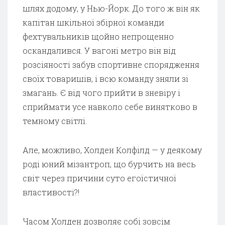
шлях додому, у Нью-Йорк. До того ж він як
капітан шкільної збірної команди
фехтувальників щойно непрощенно
оскандалився. У вагоні метро він від
розсіяності забув спортивне спорядження
своїх товаришів, і всю команду зняли зі
змагань. Є від чого прийти в зневіру і
сприймати усе навколо себе винятково в
темному світлі.
Але, можливо, Холден Колфілд — у деякому
роді юний мізантроп, що бурчить на весь
світ через причини суто егоїстичної
властивості?!
Часом Холден дозволяє собі зовсім