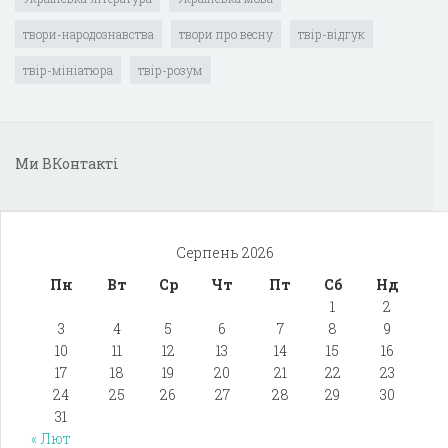
твори-народознавства
твори про весну
твір-відгук
твір-мініатюра
твір-розум
Ми ВКонтакті
Серпень 2026
Пн
Вт
Ср
Чт
Пт
Сб
Нд
1
2
3
4
5
6
7
8
9
10
11
12
13
14
15
16
17
18
19
20
21
22
23
24
25
26
27
28
29
30
31
« Лют