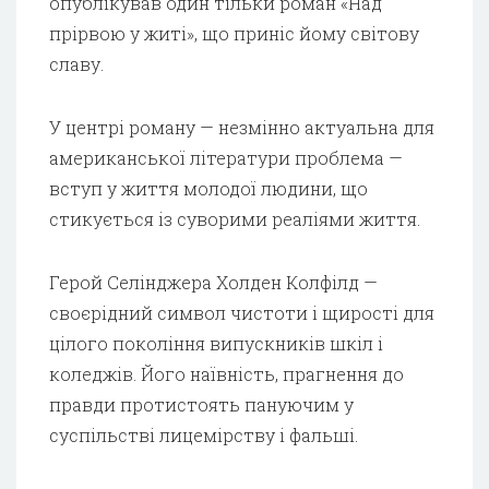
опублікував один тільки роман «Над
прірвою у житі», що приніс йому світову
славу.
У центрі роману — незмінно актуальна для
американської літератури проблема —
вступ у життя молодої людини, що
стикується із суворими реаліями життя.
Герой Селінджера Холден Колфілд —
своєрідний символ чистоти і щирості для
цілого покоління випускників шкіл і
коледжів. Його наївність, прагнення до
правди протистоять пануючим у
суспільстві лицемірству і фальші.