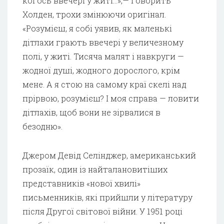
когось ввечері у житі…»,— говорить
Холден, трохи змінюючи оригінал.
«Розумієш, я собі уявив, як маленькі
дітлахи грають ввечері у величезному
полі, у житі. Тисяча малят і навкруги —
жодної душі, жодного дорослого, крім
мене. А я стою на самому краї скелі над
прірвою, розумієш? І моя справа — ловити
дітлахів, щоб вони не зірвалися в
безодню».
Джером Девід Селінджер, американський
прозаїк, один із найталановитіших
представників «нової хвилі»
письменників, які прийшли у літературу
після Другої світової війни. У 1951 році