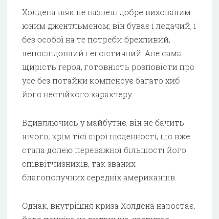
Холдена ніяк не назвеш добре вихованим
юним джентльменом; він буває і ледачий, і
без особої на те потреби брехливий,
непослідовний і егоїстичний. Але сама
щирість героя, готовність розповісти про
усе без потайки компенсує багато хиб
його нестійкого характеру.
Вдивляючись у майбутнє, він не бачить
нічого, крім тієї сірої щоденності, що вже
стала долею переважної більшості його
співвітчизників, так званих
благополучних середніх американців.
Однак, внутрішня криза Холдена наростає,