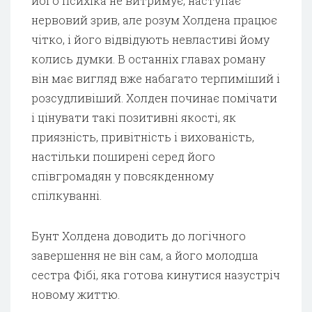
його психіка не витримує, наступає
нервовий зрив, але розум Холдена працює
чітко, і його відвідують невластиві йому
колись думки. В останніх главах роману
він має вигляд вже набагато терпиміший і
розсудливіший. Холден починає помічати
і цінувати такі позитивні якості, як
приязність, привітність і вихованість,
настільки поширені серед його
співгромадян у повсякденному
спілкуванні.
Бунт Холдена доводить до логічного
завершення не він сам, а його молодша
сестра Фібі, яка готова кинутися назустріч
новому життю.