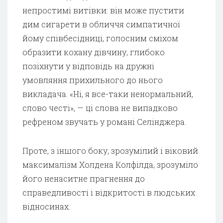
непростимі витівки: він може пустити
дим сигарети в обличчя симпатичної
йому співбесідниці, голосним сміхом
образити кохану дівчину, глибоко
позіхнути у відповідь на дружні
умовляння прихильного до нього
викладача. «Ні, я все-таки ненормальний,
слово честі», — ці слова не випадково
рефреном звучать у романі Селінджера.
Проте, з іншого боку, зрозумілий і віковий
максималізм Холдена Колфілда, зрозуміло
його ненаситне прагнення до
справедливості і відкритості в людських
відносинах.