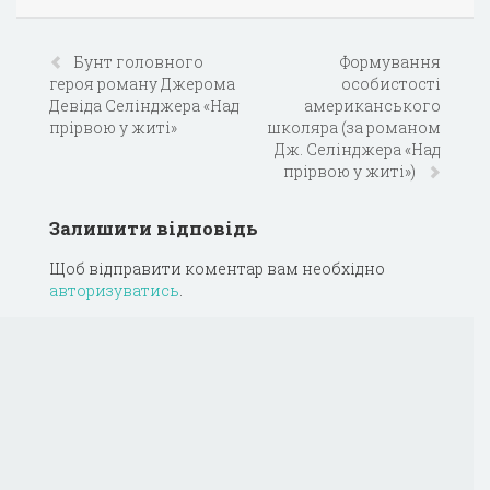
Бунт головного
Формування
героя роману Джерома
особистості
Девіда Селінджера «Над
американського
прірвою у житі»
школяра (за романом
Дж. Селінджера «Над
прірвою у житі»)
Залишити відповідь
Щоб відправити коментар вам необхідно
авторизуватись
.