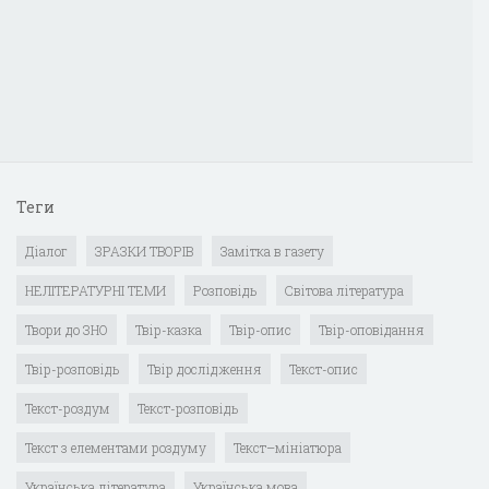
Теги
Діалог
ЗРАЗКИ ТВОРІВ
Замітка в газету
НЕЛІТЕРАТУРНІ ТЕМИ
Розповідь
Світова література
Твори до ЗНО
Твір-казка
Твір-опис
Твір-оповідання
Твір-розповідь
Твір дослідження
Текст-опис
Текст-роздум
Текст-розповідь
Текст з елементами роздуму
Текст–мініатюра
Українська література
Українська мова