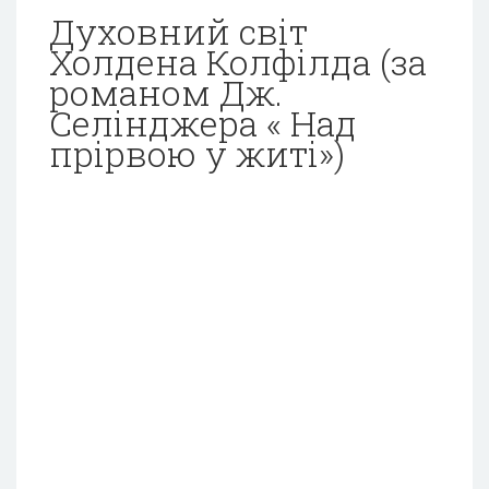
Духовний світ
Холдена Колфілда (за
романом Дж.
Селінджера « Над
прірвою у житі»)