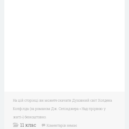
На цій сторінці ви можете скачати Духовний світ Холдена
Колфілда (за романом Дж. Селінджера « Над прірвою у
житі») безкоштовно.
11 клас
Коментарів немає