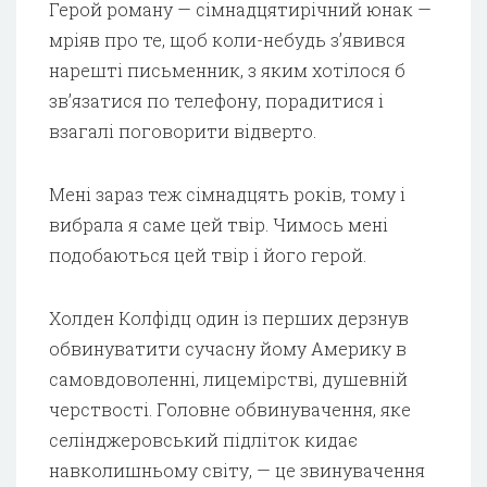
Герой роману — сімнадцятирічний юнак —
мріяв про те, щоб коли-небудь з’явився
нарешті письменник, з яким хотілося б
зв’язатися по телефону, порадитися і
взагалі поговорити відверто.
Мені зараз теж сімнадцять років, тому і
вибрала я саме цей твір. Чимось мені
подобаються цей твір і його герой.
Холден Колфідц один із перших дерзнув
обвинуватити сучасну йому Америку в
самовдоволенні, лицемірстві, душевній
черствості. Головне обвинувачення, яке
селінджеровський підліток кидає
навколишньому світу, — це звинувачення