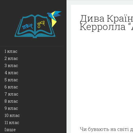
Дива Країн
Керролла “А
1 клас
2 клас
3 клас
4 клас
5 клас
6 клас
7 клас
8 клас
9 клас
10 клас
11 клас
Чи бувають на світі д
Інше