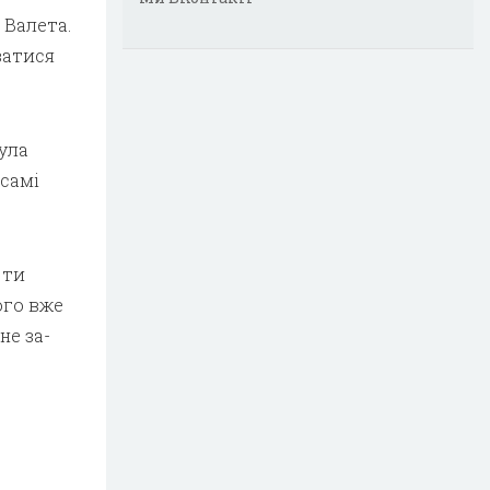
Ва­лета.
ватися
була
 самі
 ти
ого вже
не за­