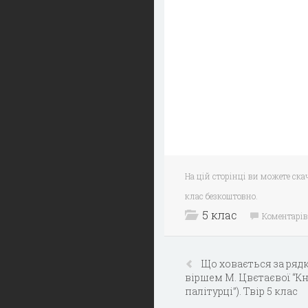
На цій сторінці ви можете скач
клас безкоштовно.
5 клас
Коментарів
Що ховається за ряд
віршем М. Цвєтаєвої “К
палітурці”). Твір 5 клас