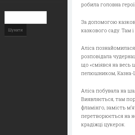
робила головна герої
За допомогою казкови
казкового саду. Там 
Аліса познайомилася
розповідала чудернац
що «сміявся на весь 
пелюшником, Казна-
Аліса побувала на ша
Виявляється, там по
фламін­го, замість м
перетворю­ється на 
крадіжці цукерок.