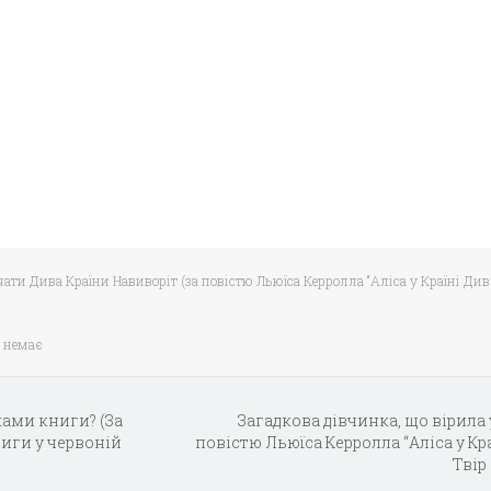
ати Дива Країни Навиворіт (за повістю Льюїса Керролла “Аліса у Країні Див”)
 немає
ками книги? (За
Загадкова дівчинка, що вірила у
ниги у червоній
повістю Льюїса Керролла “Аліса у Кра
Твір