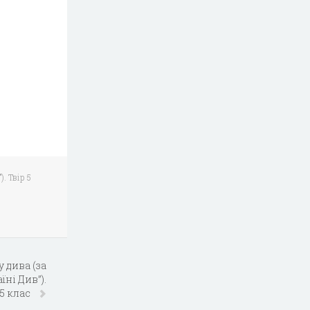
. Твір 5
 дива (за
їні Див”).
 5 клас