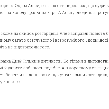
орень. Окрім Аліси, їх зазнають персонажі, що судять 
ся на колоду гральних карт. А Алісі доводилося ряту­
, схоже на якийсь розгардіяш. Але насправді повість 
якому багато безглуздого і незрозумілого. Люди іноді
іть не підозрюючи того.
Країна Див? Тільки в дитинстві. Бо тільки в дитинстві
й уявити собі щось подібне. А в дорослому світі ць
— зберегти на довгі роки відчуття таємничості, дива, 
уденністю.