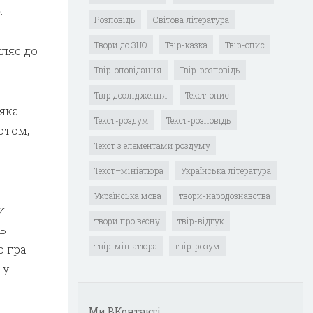
.
Розповідь
Світова література
Твори до ЗНО
Твір-казка
Твір-опис
пляє до
Твір-оповідання
Твір-розповідь
Твір дослідження
Текст-опис
 яка
Текст-роздум
Текст-розповідь
­том,
Текст з елементами роздуму
Текст–мініатюра
Українська література
Українська мова
твори-народознавства
и.
твори про весну
твір-відгук
ь
твір-мініатюра
твір-розум
о гра
 у
Ми ВКонтакті