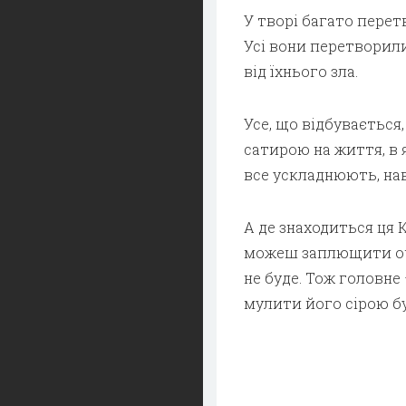
У творі багато перетв
Усі вони перетворили
від їхнього зла.
Усе, що відбувається
сатирою на життя, в 
все ускладнюють, нав
А де знаходиться ця 
можеш заплющити очі 
не буде. Тож головне 
мулити його сірою б