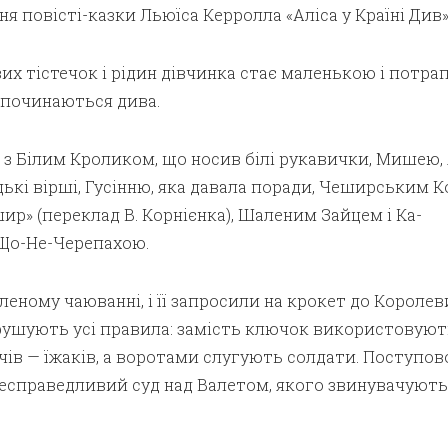
ня повісті-казки Льюїса Керролла «Аліса у Країні Див»
х тістечок і рідин дівчинка стає маленькою і потра
і починаються дива.
 з Білим Кроликом, що носив білі рукавички, Мишею,
ькі вірші, Гусінню, яка давала поради, Чеширським Ко
шир» (переклад В. Корнієнка), Шаленим Зайцем і Ка­
Що-Не-Черепахою.
леному чаюванні, і її запросили на крокет до Королев
рушують усі правила: замість ключок використовуют
’ячів — їжаків, а воротами слугують солдати. Поступов
несправедливий суд над Валетом, якого звинувачують