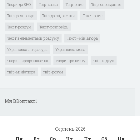
Твори до ЗНО
Твір-казка
Твір-опис
Твір-оповідання
Твір-розповідь
Твір дослідження
Текст-опис
Текст-роздум
Текст-розповідь
Текст з елементами роздуму
Текст–мініатюра
Українська література
Українська мова
твори-народознавства
твори про весну
твір-відгук
твір-мініатюра
твір-розум
Ми ВКонтакті
Серпень 2026
Пн
Вт
Ср
Чт
Пт
Сб
Нд