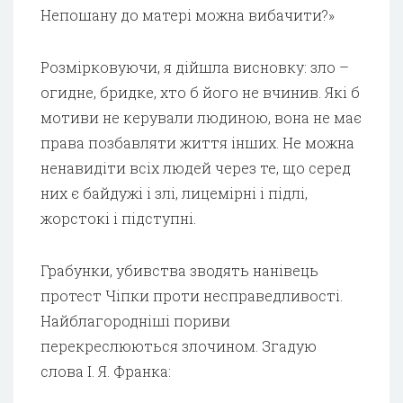
Непошану до матері можна вибачити?»
Розмірковуючи, я дійшла висновку: зло –
огидне, бридке, хто б його не вчинив. Які б
мотиви не керували людиною, вона не має
права позбавляти життя інших. Не можна
ненавидіти всіх людей через те, що серед
них є байдужі і злі, лицемірні і підлі,
жорстокі і підступні.
Грабунки, убивства зводять нанівець
протест Чіпки проти несправедливості.
Найблагородніші пориви
перекреслюються злочином. Згадую
слова І. Я. Франка: