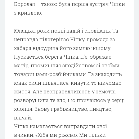
Бородая – такою була перша зустріч Чіпки
з кривдою.
Юнацькі роки повні надій і сподівань. Та
неправда підстерігає Чіпку: громада за
хабаря відсудила його землю іншому.
Пускається берега Чіпка: п’є, ображає
матір, промишляє злодійством зі своїми
товаришами-розбійниками. Та знаходить
юнак сили піднятися, кинути те нікчемне
життя. Але несправедливість у земстві
розворушила те зло, що причаїлось у серці
хлопця. Знову грабіжництво, пияцтво,
відчай.
Чіпка намагається виправдати свої
вчинки: «Хіба ми ріжемо. Ми тільки