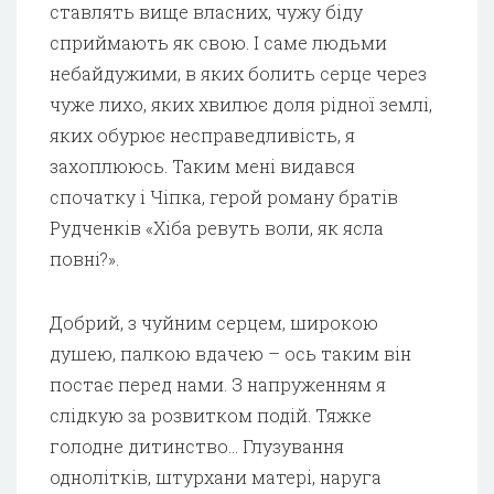
ставлять вище власних, чужу біду
сприймають як свою. І саме людьми
небайдужими, в яких болить серце через
чуже лихо, яких хвилює доля рідної землі,
яких обурює несправедливість, я
захоплююсь. Таким мені видався
спочатку і Чіпка, герой роману братів
Рудченків «Хіба ревуть воли, як ясла
повні?».
Добрий, з чуйним серцем, широкою
душею, палкою вдачею – ось таким він
постає перед нами. З напруженням я
слідкую за розвитком подій. Тяжке
голодне дитинство… Глузування
однолітків, штурхани матері, наруга