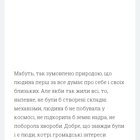
Мабуть, так зумовлено природою, що
людина перш за все думає про себе і своїх
близьких. Але якби так жили всі, то,
напевне, не були б створені складні
механізми, людина б не побувала у
космосі, не підкорила б земні надра, не
поборола хвороби. Добре, що завжди були
і є люди, котрі громадські інтереси