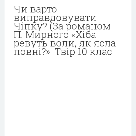
Чи варто
виправдовувати
Чіпку? (За романом
П. Мирного «Хіба
ревуть воли, як ясла
повні?». Твір 10 клас