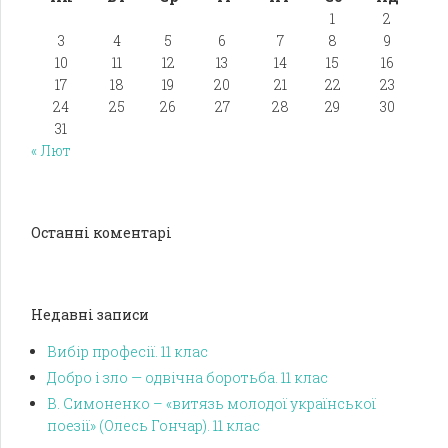
1
2
3
4
5
6
7
8
9
10
11
12
13
14
15
16
17
18
19
20
21
22
23
24
25
26
27
28
29
30
31
« Лют
Останні коментарі
Недавні записи
Вибір професії. 11 клас
Добро і зло — одвічна боротьба. 11 клас
В. Симоненко – «витязь молодої української
поезії» (Олесь Гончар). 11 клас