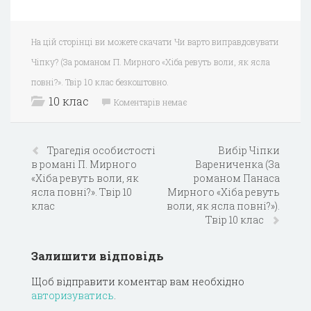
На цій сторінці ви можете скачати Чи варто виправдовувати
Чіпку? (За романом П. Мирного «Хіба ревуть воли, як ясла
повні?». Твір 10 клас безкоштовно.
10 клас
Коментарів немає
Трагедія особистості
Вибір Чіпки
в романі П. Мирного
Варениченка (За
«Хіба ревуть воли, як
романом Панаса
ясла повні?». Твір 10
Мирного «Хіба ревуть
клас
воли, як ясла повні?»).
Твір 10 клас
Залишити відповідь
Щоб відправити коментар вам необхідно
авторизуватись
.