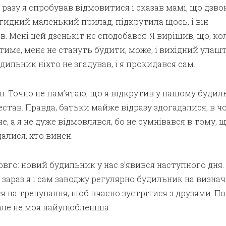
 разу я спробував відмовитися і сказав мамі, що дзво
 огидний маленький прилад, підкрутила щось, і він
. Мені цей дзенькіт не сподобався. Я вирішив, що, ко
име, мене не стануть будити, може, і вихідний улаш
дильник ніхто не згадував, і я прокидався сам.
ин. Точно не пам’ятаю, що я відкрутив у нашому будил
естав. Правда, батьки майже відразу здогадалися, в чо
, а я не дуже відмовлявся, бо не сумнівався в тому, 
алися, хто винен.
овго: новий будильник у нас з’явився наступного дня.
зараз я і сам заводжу регулярно будильник на визна
ся на тренування, щоб вчасно зустрітися з друзями. По
 але не моя найулюбленіша.