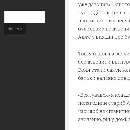
уже дзвонив». Одного
чув. Тоді вона взяла
пронизливо дзеленчав
будильник не дзвонит
Адже у вихідні про бу
Тоді я пішов на злоч
але дзвонити він пер
Вони стали лаяти мене
батьки напевно довід
«Врятувався» я ненад
полагодили старий.А 
час: щоб не спізнити
звичайно, річ у домі,