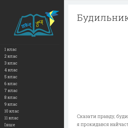
Будильник 
1 клас
2 клас
3 клас
4 клас
5 клас
6 клас
7 клас
8 клас
9 клас
10 клас
Сказати правду, буд
11 клас
я прокидався найчас
Інше