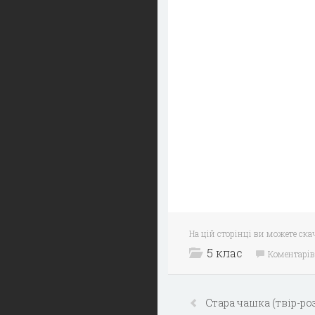
На цій сторінці ви можете ск
5 клас
Коментарів
Стара чашка (твір-ро