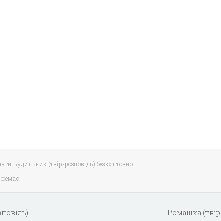
ачати Будильник (твір-розповідь) безкоштовно.
 немає
зповідь)
Ромашка (твір