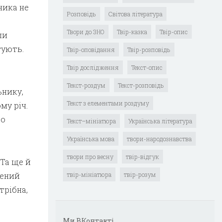
ника не
Розповідь
Світова література
Твори до ЗНО
Твір-казка
Твір-опис
ли
тують.
Твір-оповідання
Твір-розповідь
Твір дослідження
Текст-опис
Текст-роздум
Текст-розповідь
ьнику,
Текст з елементами роздуму
му річ.
що
Текст–мініатюра
Українська література
Українська мова
твори-народознавства
твори про весну
твір-відгук
 Та ще й
чений
твір-мініатюра
твір-розум
трібна,
Ми ВКонтакті