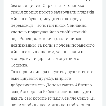
без спадщини» . Спритність, юнацька
грація хлопця просто зачарували глядачів.
Айвенго було присуджено нагороду
переможця – золотий вінок. Звичайно,
хлопець подарував його своїй коханій
леді Ровені, але поки що залишився
невпізнаним. Та коли з голови пораненого
Айвенго зняли шолом, усі впізнали в
молодому лицарі сина могутнього
Седрика.
Тяжкі рани лицаря лікують друзі та ті, хто
вміє цінувати дружбу, щирість,
доброзичливість. Допомагають Айвенго
Ісак, його дочка Ребекка, свинопас Гурт і
навіть сам король Річард Лев’яче Серце. Ці
люди зробили все можливе, щоб хлопець