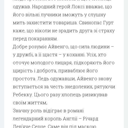
одужав. Народний герой Локсі вважає, що
його вільні лучники зможуть у слушну
мить захистити товариша. Свинопас Гурт
каже, що ніколи не зрадить друга зі страху
перед покаранням.
Добре розуміє Айвенго, що сила людини –
у дружбі, а її щастя – у коханні. Усіх, хто
оточує молодого лицаря, підкоряють його
щирість і доброта, приваблює його
простота. Ледь одужавши, Айвенго знову
вступається за честь знедолених, рятуючи
Ребекку. Цього разу хлопець ризикував
своїм життям,
Значну роль відіграє в романі
легендарний король Англії – Річард
Лев’яче Серце. Саме він під маскою