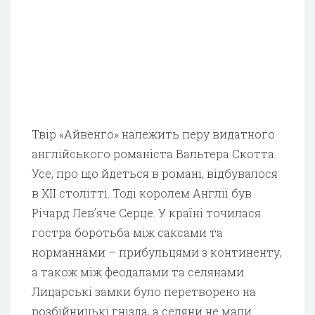
Твір «Айвенго» належить перу видатного
англійського романіста Вальтера Скотта.
Усе, про що йдеться в романі, відбувалося
в XII столітті. Тоді королем Англії був
Річард Лев’яче Серце. У країні точилася
гостра боротьба між саксами та
норманнами – прибульцями з континенту,
а також між феодалами та селянами.
Лицарські замки було перетворено на
розбійницькі гнізда, а селяни не мали