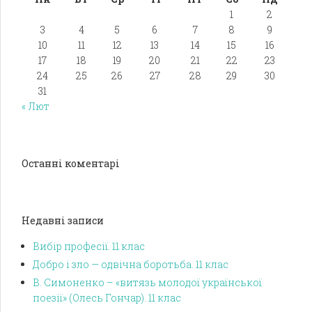
1
2
3
4
5
6
7
8
9
10
11
12
13
14
15
16
17
18
19
20
21
22
23
24
25
26
27
28
29
30
31
« Лют
Останні коментарі
Недавні записи
Вибір професії. 11 клас
Добро і зло — одвічна боротьба. 11 клас
В. Симоненко – «витязь молодої української
поезії» (Олесь Гончар). 11 клас