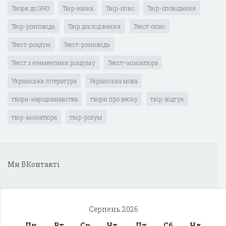
Твори до ЗНО
Твір-казка
Твір-опис
Твір-оповідання
Твір-розповідь
Твір дослідження
Текст-опис
Текст-роздум
Текст-розповідь
Текст з елементами роздуму
Текст–мініатюра
Українська література
Українська мова
твори-народознавства
твори про весну
твір-відгук
твір-мініатюра
твір-розум
Ми ВКонтакті
Серпень 2026
Пн
Вт
Ср
Чт
Пт
Сб
Нд