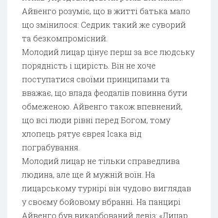
Айвенго розуміє, що в житті батька мало
що змінилося: Седрик такий же суворий
та безкомпромісний.
Молодий лицар цінує перш за все людську
порядність і щирість. Він не хоче
поступатися своїми принципами та
вважає, що влада феодалів повинна бути
обмеженою. Айвенго також впевнений,
що всі люди рівні перед Богом, тому
хлопець рятує єврея Ісака від
пограбування.
Молодий лицар не тільки справедлива
людина, але ще й мужній воїн. На
лицарському турнірі він чудово виглядав
у своєму бойовому вбранні. На панцирі
Айвенго був викарбований девіз: «Лицар