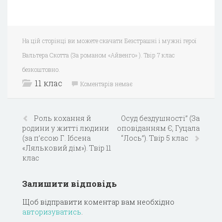
На цій сторінці ви можете скачати Безстрашні і мужні герої
Вальтера Скотта (За романом «Айвенго» ). Твір 7 клас
безкоштовно.
11 клас
Коментарів немає
Роль кохання й
Осуд бездушності” (За
родини у житті людини
оповіданням Є, Гуцала
(за п’єсою Г. Ібсена
“Лось”). Твір 5 клас
«Ляльковий дім»). Твір 11
клас
Залишити відповідь
Щоб відправити коментар вам необхідно
авторизуватись
.