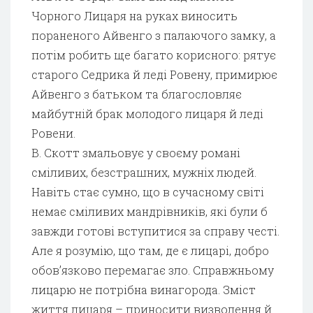
Чорного Лицаря на руках виносить
пораненого Айвенго з палаючого замку, а
потім робить ще багато корисного: рятує
старого Седрика й леді Ровену, примирює
Айвенго з батьком та благословляє
майбутній брак молодого лицаря й леді
Ровени.
В. Скотт змальовує у своєму романі
сміливих, безстрашних, мужніх людей.
Навіть стає сумно, що в сучасному світі
немає сміливих мандрівників, які були б
завжди готові вступитися за справу честі.
Але я розумію, що там, де є лицарі, добро
обов’язково перемагає зло. Справжньому
лицарю не потрібна винагорода. Зміст
життя лицаря – приносити визволення й