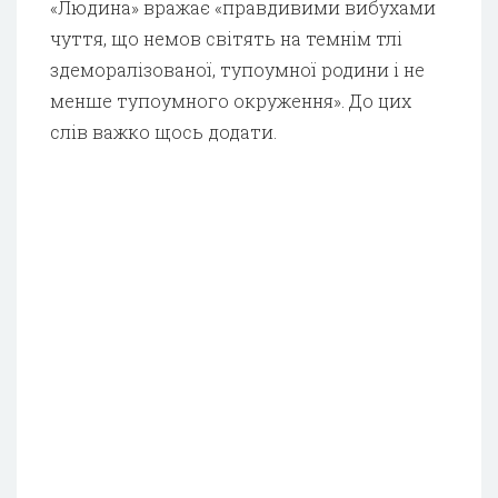
«Людина» вражає «правдивими вибухами
чуття, що немов світять на темнім тлі
здеморалізованої, тупоумної родини і не
менше тупоумного окруження». До цих
слів важко щось додати.