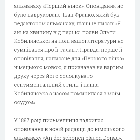
альманаху «Перший вінок». Оповідання не
було надруковане. Іван Франко, який був
редактором альманаху, пізніше писав: «Я
ані на хвилину від першої появи Ольги
Кобилянської на полі нашої літератури не
сумнівався про її талант. Правда, перше її
оповідання, написане для «Першого вінка»
німецькою мовою, я признавав не вартим
друку через його солодкувато-
сентиментальний стиль, і панна
Кобилянська з часом помирилася з моїм
осудом».
У 1887 році письменниця надсилає
оповідання в новій редакції до німецького
альманаху «An der schonen blauen Donau»,