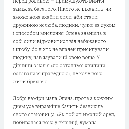
перед родиною — примушують вийти
заміж за багатого. Нікого не цікавить, чи
зможе вона знайти сили, аби стати
дружиною нелюба, людини, чужої за духом
і способом мислення. Олена знайшла в
собі сили відмовитися від небажаного
шлюбу, бо ніхто не владен присилувати
людину, нав’язувати їй свою волю. У
дівчини є надія «до останньої хвилини
оставатися праведною», не хоче вона
жити брехнею.
Добрі наміри мала Олена, проте з кожним
днем усе виразніше бачить безвихідь
свого становища: «Як той спійманий орел,
побивалася вона у в’язниці, думала