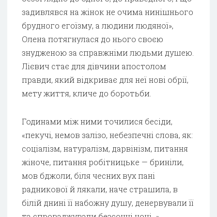
задивлявся на жінок не очима нинішнього
брудного егоїзму, а людини людяної»,
Олена потягнулася до нього своєю
знудженою за справжніми людьми душею.
Лієвич стає для дівчини апостолом
правди, який відкриває для неї нові обрії,
мету життя, кличе до боротьби.
Годинами між ними точилися бесіди,
«пекучі, немов залізо, небезпечні слова, як:
соціалізм, натуралізм, дарвінізм, питання
жіноче, питання робітницьке — бриніли,
мов бджоли, біля чесних вух пані
радникової й лякали, наче страшила, в
білій днині її набожну душу, денервували її
та спроваджували безсонні ночі…».