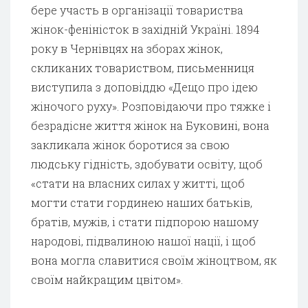
бере участь в організації товариства
жінок-феніністок в західній Україні. 1894
року в Чернівцях на зборах жінок,
скликаних товариством, письменниця
виступила з доповіддю «Дещо про ідею
жіночого руху». Розповідаючи про тяжке і
безрадісне життя жінок на Буковині, вона
закликала жінок боротися за свою
людську гідність, здобувати освіту, щоб
«стати на власних силах у житті, щоб
могти стати гординею наших батьків,
братів, мужів, і стати підпорою нашому
народові, підвалиною нашої нації, і щоб
вона могла славитися своїм жіноцтвом, як
своїм найкращим цвітом».