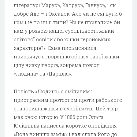
літературі Марусь, Катрусь, Ганнусь, і як
добре йде — і Оксанок. Але чи не сягнути б
нам ще по інші типи? Чи не придались би
нам у розвою нашої суспільності жінки
світової освіти або жінки геройських
характерів?». Сама письменниця
присвячує створенню образу такої жінки
цілу низку творів, зокрема повісті
«Людина» та «Царівна».
Повість «Людина» є сміливим і
пристрасним протестом проти рабського
становища жінки в суспільстві. Цей твір
має свою історію. У 1886 році Ольга
Юліанівна написала коротке оповідання
«Вона вийшла заміж» і надіслала його до