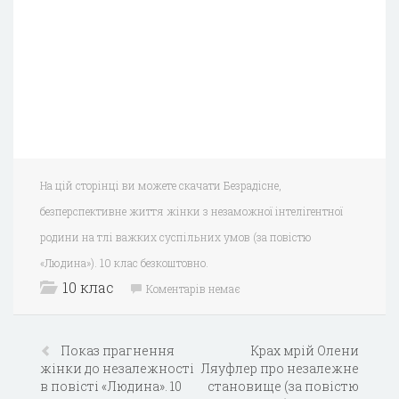
На цій сторінці ви можете скачати Безрадісне,
безперспективне життя жінки з незаможної інтелігентної
родини на тлі важких суспільних умов (за повістю
«Людина»). 10 клас безкоштовно.
10 клас
Коментарів немає
Показ прагнення
Крах мрій Олени
жінки до незалежності
Ляуфлер про незалежне
в повісті «Людина». 10
становище (за повістю