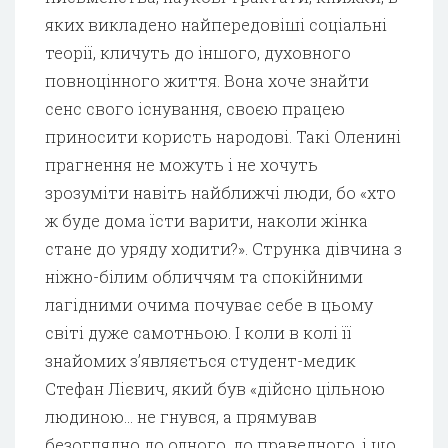
яких викладено найпередовіші соціальні
теорії, кличуть до іншого, духовного
повноцінного життя. Вона хоче знайти
сенс свого існування, своєю працею
приносити користь народові. Такі Оленині
прагнення не можуть і не хочуть
зрозуміти навіть найближчі люди, бо «хто
ж буде дома їсти варити, наколи жінка
стане до уряду ходити?». Струнка дівчина з
ніжно-білим обличчям та спокійними
лагідними очима почуває себе в цьому
світі дуже самотньою. І коли в колі її
знайомих з’являється студент-медик
Стефан Лієвич, який був «дійсно цільною
людиною… не гнувся, а прямував
безоглядно до одного, до праведного, і що