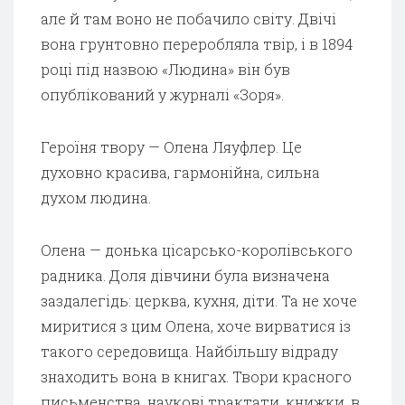
але й там воно не побачило світу. Двічі
вона грунтовно переробляла твір, і в 1894
році під назвою «Людина» він був
опублікований у журналі «Зоря».
Героїня твору — Олена Ляуфлер. Це
духовно красива, гармонійна, сильна
духом людина.
Олена — донька цісарсько-королівського
радника. Доля дівчини була визначена
заздалегідь: церква, кухня, діти. Та не хоче
миритися з цим Олена, хоче вирватися із
такого середовища. Найбільшу відраду
знаходить вона в книгах. Твори красного
письменства, наукові трактати, книжки, в