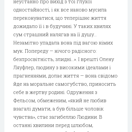
неустанно про вихід з тої глухої
одностайності, і як все наново мусила
переконуватися, що теперішнє життя
дожидало її і в будучині. У таких хвилях
сум страшний налягав на її душу…
Незамітно упадала вона під вагою німих
мук. Попереду — нічого радісного:
безпросвітність, злидні…». І врешті Олену
Ляуфлер, людину з високими ідеалами і
прагненнями, долає життя — вона свідомо
йде на моральне самогубство, приносить
себе в жертву родині. Одруження з
Фельсом, обмеженим, «який не любив
взагалі думати, а був більше чоловік
чувства», стає загибеллю Людини. В
останні хвилини перед шлюбом,