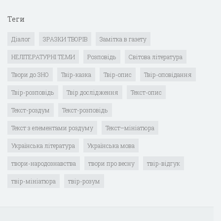
Теги
Діалог
ЗРАЗКИ ТВОРІВ
Замітка в газету
НЕЛІТЕРАТУРНІ ТЕМИ
Розповідь
Світова література
Твори до ЗНО
Твір-казка
Твір-опис
Твір-оповідання
Твір-розповідь
Твір дослідження
Текст-опис
Текст-роздум
Текст-розповідь
Текст з елементами роздуму
Текст–мініатюра
Українська література
Українська мова
твори-народознавства
твори про весну
твір-відгук
твір-мініатюра
твір-розум