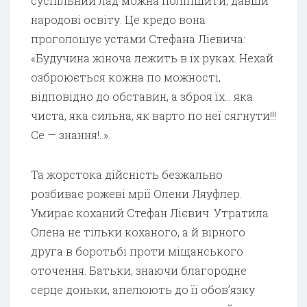
суспільний лад можна поліпшити, давши
народові освіту. Це кредо вона
проголошує устами Стефана Ліевича:
«Будучина жіноча лежить в їх руках. Нехай
озброюється кожна по можності,
відповідно до обставин, а зброя їх… яка
чиста, яка сильна, як варто по неї сягнути!!!
Се — знання!..».
Та жорстока дійсність безжально
розбиває рожеві мрії Олени Ляуфлер.
Умирає коханий Стефан Лієвич. Утратила
Олена не тільки коханого, а й вірного
друга в боротьбі проти міщанського
оточення. Батьки, знаючи благородне
серце доньки, апелюють до її обов’язку