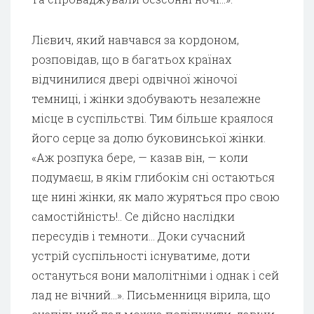
Лієвич, який навчався за кордоном,
розповідав, що в багатьох країнах
відчинилися двері одвічної жіночої
темниці, і жінки здобувають незалежне
місце в суспільстві. Тим більше краялося
його серце за долю буковинської жінки.
«Аж розпука бере, — казав він, — коли
подумаєш, в якім глибокім сні остаються
ще нині жінки, як мало журяться про свою
самостійність!.. Се дійсно наслідки
пересудів і темноти… Доки сучасний
устрій суспільності існуватиме, доти
остануться вони малолітніми і однак і сей
лад не вічний…». Письменниця вірила, що