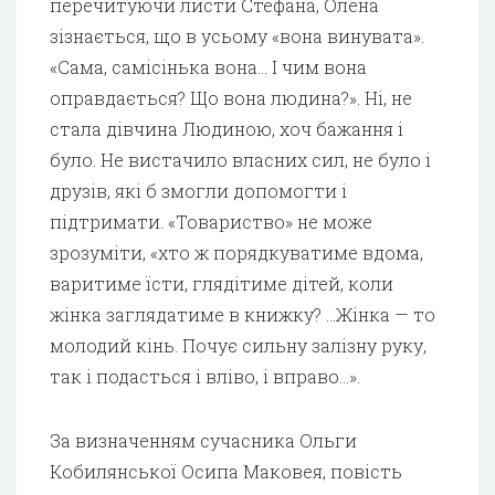
перечитуючи листи Стефана, Олена
зізнається, що в усьому «вона винувата».
«Сама, самісінька вона… І чим вона
оправдається? Що вона людина?». Ні, не
стала дівчина Людиною, хоч бажання і
було. Не вистачило власних сил, не було і
друзів, які б змогли допомогти і
підтримати. «Товариство» не може
зрозуміти, «хто ж порядкуватиме вдома,
варитиме їсти, глядітиме дітей, коли
жінка заглядатиме в книжку? …Жінка — то
молодий кінь. Почує сильну залізну руку,
так і подасться і вліво, і вправо…».
За визначенням сучасника Ольги
Кобилянської Осипа Маковея, повість