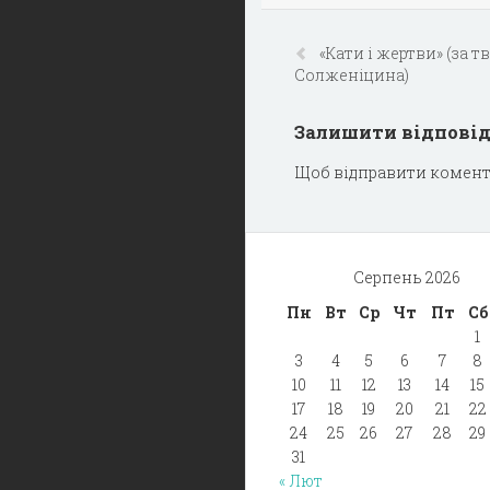
«Кати і жертви» (за тв
Солженіцина)
Залишити відпові
Щоб відправити комент
Серпень 2026
Пн
Вт
Ср
Чт
Пт
Сб
1
3
4
5
6
7
8
10
11
12
13
14
15
17
18
19
20
21
22
24
25
26
27
28
29
31
« Лют