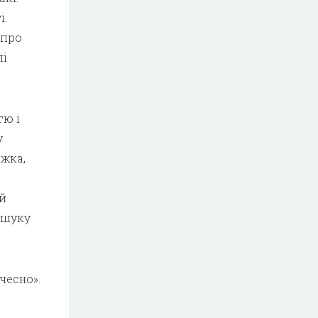
і.
 про
лі
тю і
у
ажка,
й
ошуку
чесно».