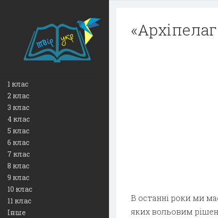
«Архіпелаг
1 клас
2 клас
3 клас
4 клас
5 клас
6 клас
7 клас
8 клас
9 клас
10 клас
В останні роки ми м
11 клас
яких вольовим рішен
Інше