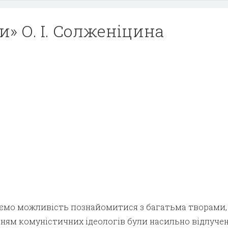
и» О. І. Солженіцина
аємо можливість познайомитися з багатьма творами, 
ням комуністичних ідеологів були насильно відлучен