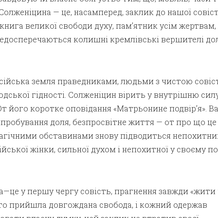
Солженіцина — це, насамперед, заклик до нашої совіст
книга великої свободи духу, пам’ятник усім жертвам,
 недосперечаються колишні кремлівські вершителі до
сійська земля праведниками, людьми з чистою совіс
дської гідності. Солженіцин вірить у внутрішню сил
От його коротке оповідання «Матрьонине подвір’я». В
пробування доля, безпросвітне життя — от про що це
трагічними обставинами знову підводиться непохитни
ійської жінки, сильної духом і непохитної у своєму п
—це у першу чергу совість, прагнення завжди «жити 
бто прийшла довгождана свобода, і кожний одержав