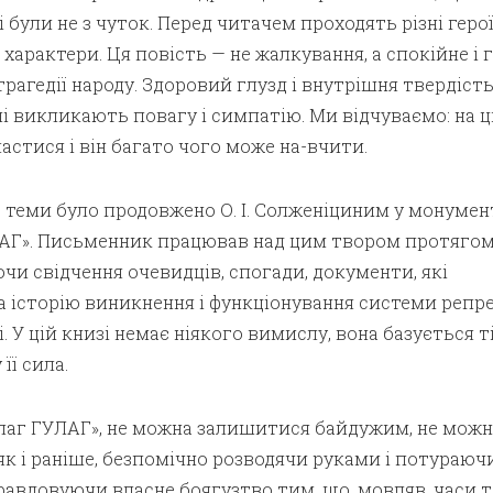
ули не з чуток. Перед читачем проходять різні герої,
 характери. Ця повість — не жалкування, а спокійне і
рагедії народу. Здоровий глузд і внутрішня твердість
 викликають повагу і симпатію. Ми відчуваємо: на 
стися і він багато чого може на-вчити.
 теми було продовжено О. І. Солженіциним у монумен
ЛАГ». Письменник працював над цим твором протяго
ючи свідчення очевидців, спогади, документи, які
а історію виникнення і функціонування системи репр
і. У цій книзі немає ніякого вимислу, вона базується т
її сила.
аг ГУЛАГ», не можна залишитися байдужим, не можн
к і раніше, безпомічно розводячи руками і потураюч
правдовуючи власне боягузтво тим, що, мовляв, часи т