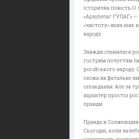
історична повість О. 
«Архіпелаг ГУЛАГ» — 
«чистоту» яких ніяк
народу.
Завжди славилася ро
гострим почуттям лю
російського народу. 
схожа на фатальне ви
оповідання. Але за 
характер простої рос
правди.
Правда в Солженіцина
Сьогодні, коли наче