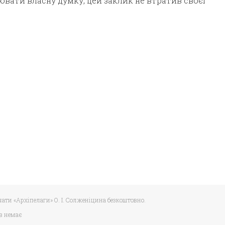
вати власну думку, цей заклик не втратив своєї
чати «Архіпелаги» О. І. Солженіцина безкоштовно.
в немає