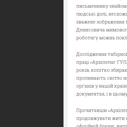
письменнику знайомі б
людські долі, несхожі
зважене зображення т
Денисовича мимоволі
роботягу можна покла
Дослідження табірної
праці «Архіпелаг ГУ
років, копітко збира
проливають світло н
органів у нашій країн
документах, і в цьому 
Прочитавши «Архіпел
продовжувати жити я
офіційній брехні, ви