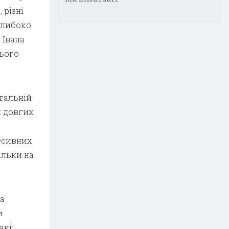
 різні
 глибоко
 Івана
цього
тальній
м довгих
есивних
ільки на
а
и
акі: