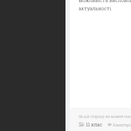
можливість висловлю
актуальності.
На цій сторінці ви можете ска
11 клас
Коментарі