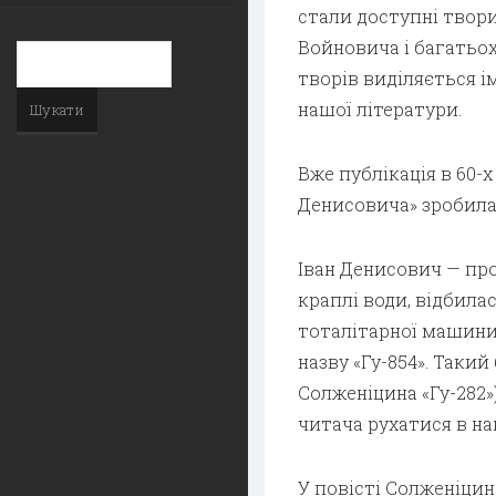
стали доступні твори 
Войновича і багатьох
творів виділяється ім
нашої літератури.
Вже публікація в 60-
Денисовича» зробила
Іван Денисович — прос
краплі води, відбила
тоталітарної машини 
назву «Гу-854». Такий
Солженіцина «Гу-282»
читача рухатися в н
У повісті Солженіци