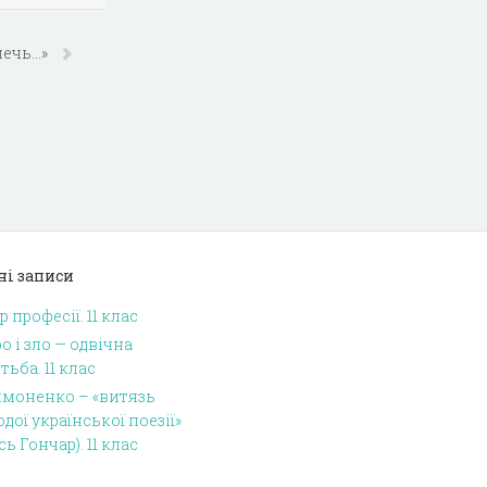
лечь…»
ні записи
р професії. 11 клас
о і зло — одвічна
тьба. 11 клас
имоненко – «витязь
дої української поезії»
сь Гончар). 11 клас