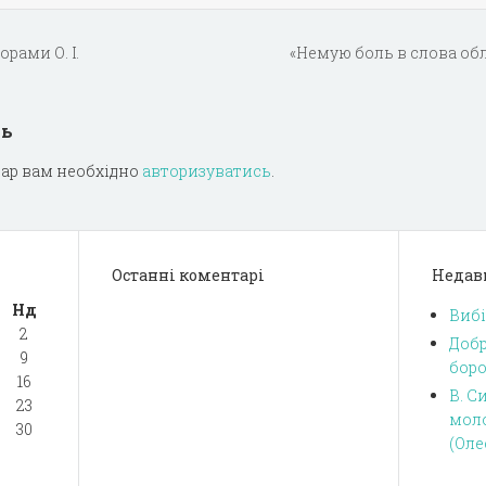
орами О. І.
«Немую боль в слова об
дь
ар вам необхідно
авторизуватись
.
Останні коментарі
Недав
Нд
Вибі
2
Добр
9
боро
16
В. С
23
моло
30
(Оле