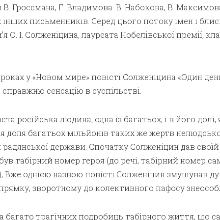
В. Гроссмана, Г. Владимова. В. Набокова, В. Максимова
 інших письменників. Серед цього потоку імен і бли
’я О. І. Солженіцина, лауреата Нобелівської премії, кл
х роках у «Новом мире» повісті Солженіцина «Один ден
 справжню сенсацію в суспільстві.
та російська людина, одна із багатьох, і в його долі, 
ся доля багатьох мільйонів таких же жертв нелюдсько
радянської держави. Спочатку Солженіцин дав своїй 
 був табірний номер героя (до речі, табірний номер с
), Вже однією назвою повісті Солженіцин змушував д
апрямку, зворотному до колективного пафосу знеособ
на багато трагічних подробиць табірного життя, що 