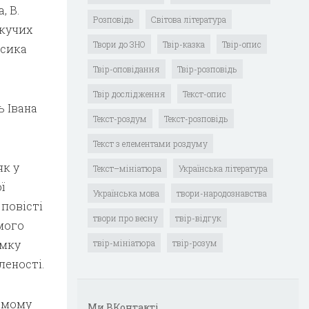
, В.
Розповідь
Світова література
скучих
Твори до ЗНО
Твір-казка
Твір-опис
асика
Твір-оповідання
Твір-розповідь
Твір дослідження
Текст-опис
ь Івана
Текст-роздум
Текст-розповідь
Текст з елементами роздуму
як у
Текст–мініатюра
Українська література
ї
Українська мова
твори-народознавства
повісті
твори про весну
твір-відгук
амого
умку
твір-мініатюра
твір-розум
леності.
самому
Ми ВКонтакті